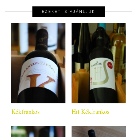
EZEKET IS AJÁNLJUK
Kékfrankos
Hit Kékfrankos