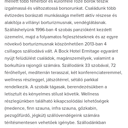
mellett több fehérbor és különféle rozé borok teszik
izgalmassá és változatossá borsorunkat. Családunk több
évtizedes borászati munkássága mellett aktív részese és
alakítója a villányi borturizmusnak, vendéglátásnak.
Szálláshelyünk 1996-ban 4 szobás panzióként kezdett
üzemelni, majd a folyamatos fejlesztéseknek és az egyre
növekvő borturizmusnak köszönhetően 2013-ban 4
csillagos szállodává vált. A Bock Hotel Ermitage egyaránt
nyújt felüdülést családok, magánszemélyek, valamint a
borkultúra rajongói számára. Szállodánk 33 szobával, 72
férőhellyel, mediterrán terasszal, két konferenciateremmel,
wellness részleggel, játszótérrel, sétáló parkkal
rendelkezik. A szobák tágasak, berendezésükben a
letisztult és kényelmes stílust követik. Wellness
részlegünkben található kikapcsolódási lehetőségek
(medence, finn szauna, infra szauna, gőzkabin,
pezsgőfürdő, jégkút) szállóvendégeink számára
térítésmentesen vehetőek igénybe. Szállodánkban