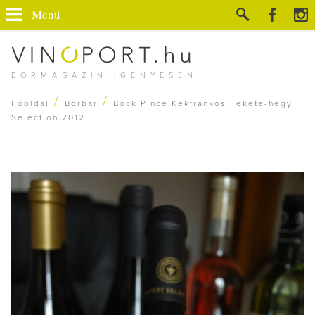
Menü
BORMAGAZIN IGÉNYESEN
/
/
Főoldal
Borbár
Bock Pince Kékfrankos Fekete-hegy
Selection 2012