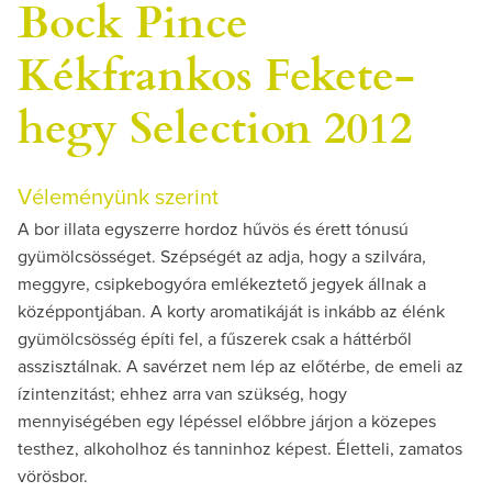
Bock Pince
Kékfrankos Fekete-
hegy Selection 2012
Véleményünk szerint
A bor illata egyszerre hordoz hűvös és érett tónusú
gyümölcsösséget. Szépségét az adja, hogy a szilvára,
meggyre, csipkebogyóra emlékeztető jegyek állnak a
középpontjában. A korty aromatikáját is inkább az élénk
gyümölcsösség építi fel, a fűszerek csak a háttérből
asszisztálnak. A savérzet nem lép az előtérbe, de emeli az
ízintenzitást; ehhez arra van szükség, hogy
mennyiségében egy lépéssel előbbre járjon a közepes
testhez, alkoholhoz és tanninhoz képest. Életteli, zamatos
vörösbor.