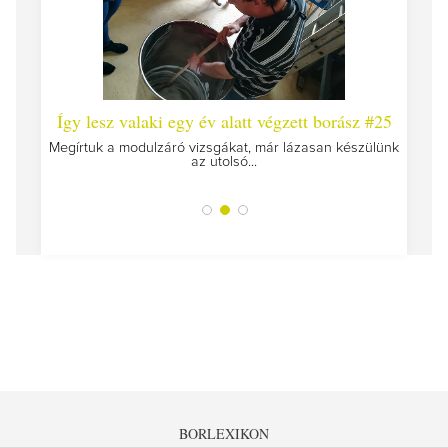
 #26 -
Így lesz valaki egy év alatt végzett borász #25
Így l
Megírtuk a modulzáró vizsgákat, már lázasan készülünk
az utolsó...
tokat
A jár
BORLEXIKON