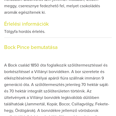
meggy, cseresznye fedezhető fel, melyet csokoládés
aromák egészítenek ki.
Érlelési információk
Tölgyfa hordós érlelés.
Bock Pince bemutatása
A Bock család 1850 óta foglalkozik szőlőtermesztéssel és
borkészítéssel a Villányi borvidéken. A bor szeretete és
elkészítésének fortélyai apáról fiúra szállnak immáron 9
generáció óta. A szőlőtermesztés jelenleg 70 hektár saját-
és 70 hektár integrált szőlőterületen történik. Az
ültetvények a Villányi borvidék legkiválóbb dűlőiben
találhatóak (Jammertál, Kopár, Bocor, Csillagvölgy, Fekete-
hegy, Ördögárok). A borvidékre jellemző vörösborok