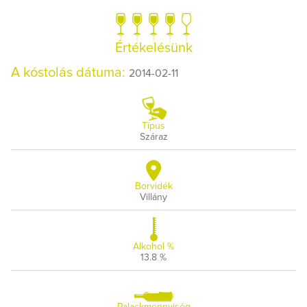
Értékelésünk
A kóstolás dátuma:
2014-02-11
Típus
Száraz
Borvidék
Villány
Alkohol %
13.8 %
Palackmennyiség