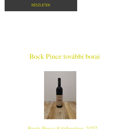
RÉSZLETEK
Bock Pince további borai
Bock Pince Kékfrankos 2017