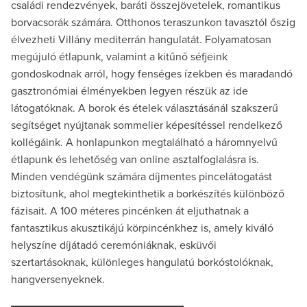
családi rendezvények, baráti összejövetelek, romantikus
borvacsorák számára. Otthonos teraszunkon tavasztól őszig
élvezheti Villány mediterrán hangulatát. Folyamatosan
megújuló étlapunk, valamint a kitűnő séfjeink
gondoskodnak arról, hogy fenséges ízekben és maradandó
gasztronómiai élményekben legyen részük az ide
látogatóknak. A borok és ételek választásánál szakszerű
segítséget nyújtanak sommelier képesítéssel rendelkező
kollégáink. A honlapunkon megtalálható a háromnyelvű
étlapunk és lehetőség van online asztalfoglalásra is.
Minden vendégünk számára díjmentes pincelátogatást
biztosítunk, ahol megtekinthetik a borkészítés különböző
fázisait. A 100 méteres pincénken át eljuthatnak a
fantasztikus akusztikájú körpincénkhez is, amely kiváló
helyszíne díjátadó ceremóniáknak, esküvői
szertartásoknak, különleges hangulatú borkóstolóknak,
hangversenyeknek.