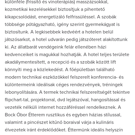
különféle (frissítő és vinoterápiás) masszázsokkal,
kozmetikai kezelésekkel biztosítjuk a pihentető
kikapcsolódást, energetizáló felfrissüléssel. A szobák
többsége pótágyazható, igény szerint gyermekágyat is
biztosítunk. A legkisebbek kedvéért a hotelen belül
játszósarkot, a hotel udvarán pedig játszóteret alakítottunk
ki. Az állatbarát vendégeink felár ellenében házi
kedvenceiket is magukkal hozhatják. A hotel teljes területe
akadálymentesített, a recepció és a szobák között lift
könnyíti meg a közlekedést. A főépületban található
modern technikai eszközökkel felszerelt konferencia- és
különtermeink ideálisak céges rendezvények, tréningek
lebonyolítására. A termek technikai felszereltségét tekintve
flipchart-tal, projektorral, dvd lejátszóval, hangosítással és
vezeték nélküli internet hozzáféréssel rendelkeznek. A
Bock Óbor Étterem rusztikus és egyben házias stílussal,
valamint a pincészet kitűnő boraival várja a kulináris
élvezetek iránt érdeklődőket. Éttermünk ideális helyszín