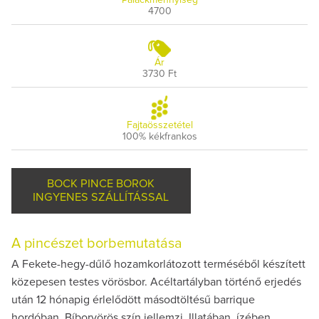
4700
Ár
3730 Ft
Fajtaösszetétel
100% kékfrankos
BOCK PINCE BOROK
INGYENES SZÁLLÍTÁSSAL
A pincészet borbemutatása
A Fekete-hegy-dűlő hozamkorlátozott terméséből készített
közepesen testes vörösbor. Acéltartályban történő erjedés
után 12 hónapig érlelődött másodtöltésű barrique
hordóban. Bíborvörös szín jellemzi. Illatában, ízében