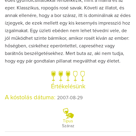
édes gyümölcsillatokkal rendelkezik, mint a málna és az
eper. Klasszikus, ropogós rosé savak. Követi az illatot, és
annak ellenére, hogy a bor száraz, itt is dominálnak az édes
ízjegyek, de ezek mellett egy kis kesernyés impresszió hoz
izgalmakat. Egy üzleti ebéden nem lehet tévedni vele, de
jól működhet szinte bármikor, amikor rosét kíván az ember:
hőségben, csirkéhez eperöntettel, capreséhez vagy
barátnős beszélgetésekhez. Mert buta az, aki nem tudja,
hogy egy pár gondtalan pillanat megválthat egy életet.
Értékelésünk
A kóstolás dátuma:
2007-08-29
Típus
Száraz