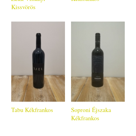
Kissvörös
Tabu Kékfrankos
Soproni Éjszaka
Kékfrankos