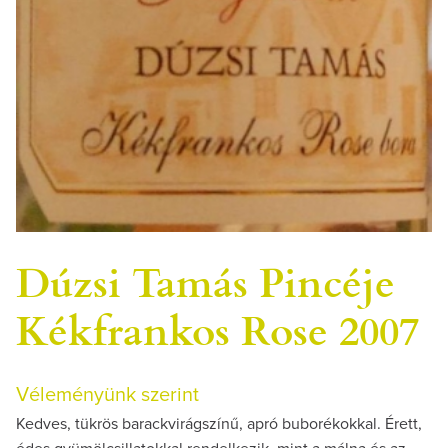
Dúzsi Tamás Pincéje
Kékfrankos Rose 2007
Véleményünk szerint
Kedves, tükrös barackvirágszínű, apró buborékokkal. Érett,