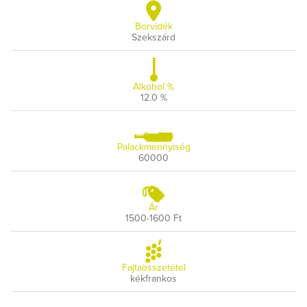
Borvidék
Szekszárd
Alkohol %
12.0 %
Palackmennyiség
60000
Ár
1500-1600 Ft
Fajtaösszetétel
kékfrankos