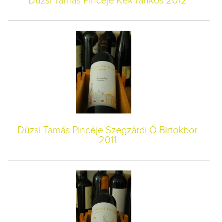
Dúzsi Tamás Pincéje Kékfrankos 2012
Dúzsi Tamás Pincéje Szegzárdi Ó Birtokbor
2011