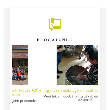
BLOGAJÁNLÓ
 #26 -
Így lesz valaki egy év alatt végzett borász #25
Így l
Megírtuk a modulzáró vizsgákat, már lázasan készülünk
az utolsó...
tokat
A jár