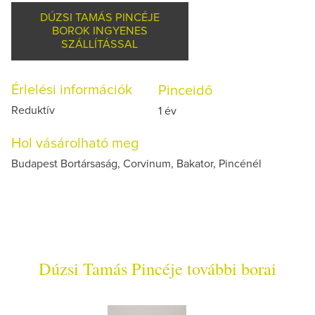
DÚZSI TAMÁS PINCÉJE
BOROK INGYENES
SZÁLLÍTÁSSAL
Érlelési információk
Pinceidő
Reduktív
1 év
Hol vásárolható meg
Budapest Bortársaság, Corvinum, Bakator, Pincénél
Dúzsi Tamás Pincéje további borai