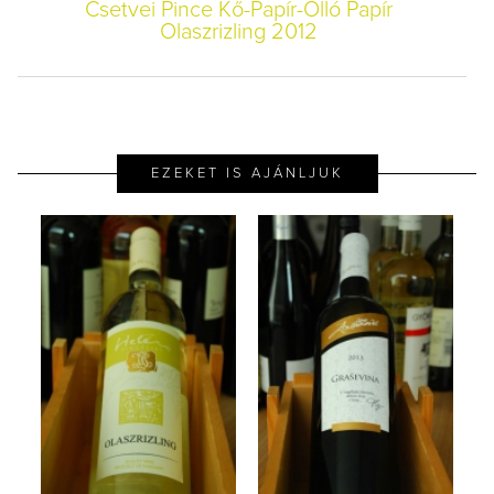
Csetvei Pince Kő-Papír-Olló Papír
Olaszrizling 2012
EZEKET IS AJÁNLJUK