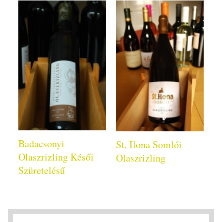
Badacsonyi
St. Ilona Somlói
Olaszrizling Késői
Olaszrizling
Szüretelésű