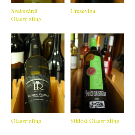
Szekszárdi
Grasevina
Olaszrizling
Olaszrizling
Siklósi Olaszrizling