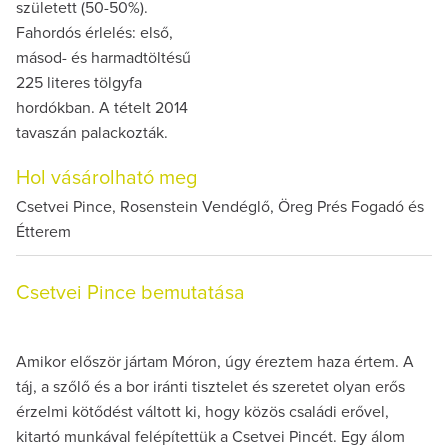
született (50-50%).
Fahordós érlelés: első,
másod- és harmadtöltésű
225 literes tölgyfa
hordókban. A tételt 2014
tavaszán palackozták.
Hol vásárolható meg
Csetvei Pince, Rosenstein Vendéglő, Öreg Prés Fogadó és
Étterem
Csetvei Pince bemutatása
Amikor először jártam Móron, úgy éreztem haza értem. A
táj, a szőlő és a bor iránti tisztelet és szeretet olyan erős
érzelmi kötődést váltott ki, hogy közös családi erővel,
kitartó munkával felépítettük a Csetvei Pincét. Egy álom