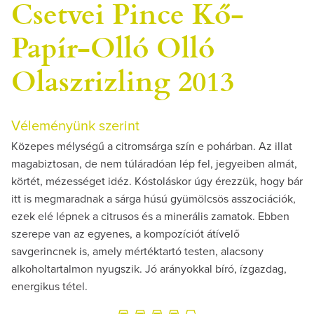
Csetvei Pince Kő-
Papír-Olló Olló
Olaszrizling 2013
Véleményünk szerint
Közepes mélységű a citromsárga szín e pohárban. Az illat
magabiztosan, de nem túláradóan lép fel, jegyeiben almát,
körtét, mézességet idéz. Kóstoláskor úgy érezzük, hogy bár
itt is megmaradnak a sárga húsú gyümölcsös asszociációk,
ezek elé lépnek a citrusos és a minerális zamatok. Ebben
szerepe van az egyenes, a kompozíciót átívelő
savgerincnek is, amely mértéktartó testen, alacsony
alkoholtartalmon nyugszik. Jó arányokkal bíró, ízgazdag,
energikus tétel.