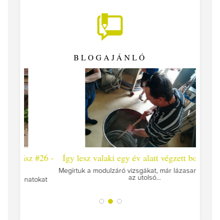
BLOGAJÁNLÓ
 #26 -
Így lesz valaki egy év alatt végzett borász #25
Így l
Megírtuk a modulzáró vizsgákat, már lázasan készülünk
az utolsó...
tokat
A jár