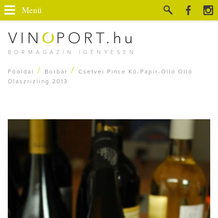
Menü
BORMAGAZIN IGÉNYESEN
/
/
Főoldal
Borbár
Csetvei Pince Kő-Papír-Olló Olló
Olaszrizling 2013