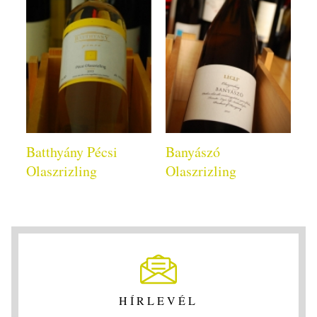
Batthyány Pécsi
Banyászó
Olaszrizling
Olaszrizling
HÍRLEVÉL