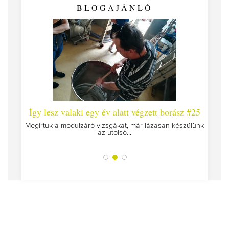
BLOGAJÁNLÓ
 #26 -
Így lesz valaki egy év alatt végzett borász #25
Így l
Megírtuk a modulzáró vizsgákat, már lázasan készülünk
az utolsó...
tokat
A jár