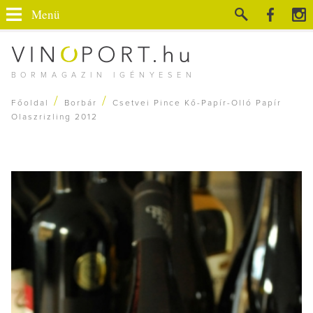
Menü
BORMAGAZIN IGÉNYESEN
/
/
Főoldal
Borbár
Csetvei Pince Kő-Papír-Olló Papír
Olaszrizling 2012