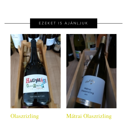
EZEKET IS AJÁNLJUK
Olaszrizling
Mátrai Olaszrizling