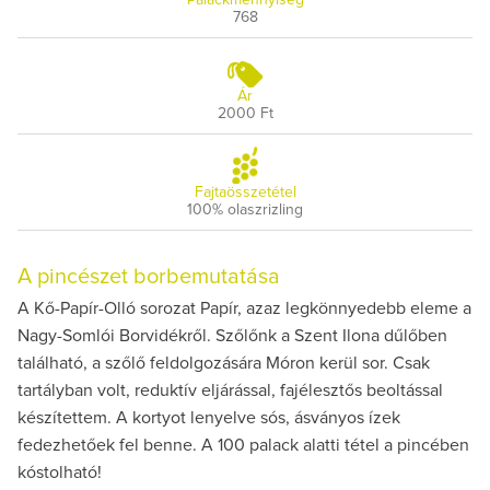
768
Ár
2000 Ft
Fajtaösszetétel
100% olaszrizling
A pincészet borbemutatása
A Kő-Papír-Olló sorozat Papír, azaz legkönnyedebb eleme a
Nagy-Somlói Borvidékről. Szőlőnk a Szent Ilona dűlőben
található, a szőlő feldolgozására Móron kerül sor. Csak
tartályban volt, reduktív eljárással, fajélesztős beoltással
készítettem. A kortyot lenyelve sós, ásványos ízek
fedezhetőek fel benne. A 100 palack alatti tétel a pincében
kóstolható!