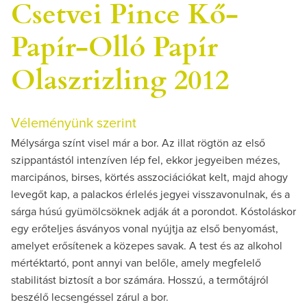
Csetvei Pince Kő-
Papír-Olló Papír
Olaszrizling 2012
Véleményünk szerint
Mélysárga színt visel már a bor. Az illat rögtön az első
szippantástól intenzíven lép fel, ekkor jegyeiben mézes,
marcipános, birses, körtés asszociációkat kelt, majd ahogy
levegőt kap, a palackos érlelés jegyei visszavonulnak, és a
sárga húsú gyümölcsöknek adják át a porondot. Kóstoláskor
egy erőteljes ásványos vonal nyújtja az első benyomást,
amelyet erősítenek a közepes savak. A test és az alkohol
mértéktartó, pont annyi van belőle, amely megfelelő
stabilitást biztosít a bor számára. Hosszú, a termőtájról
beszélő lecsengéssel zárul a bor.