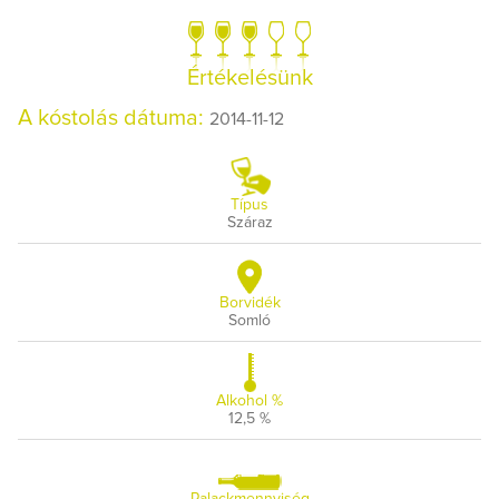
Értékelésünk
A kóstolás dátuma:
2014-11-12
Típus
Száraz
Borvidék
Somló
Alkohol %
12,5 %
Palackmennyiség