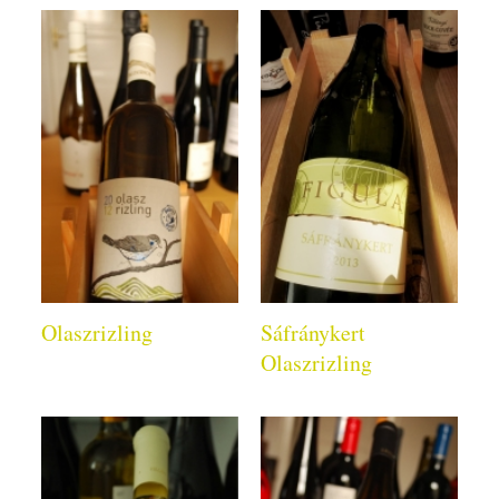
Olaszrizling
Sáfránykert
Olaszrizling