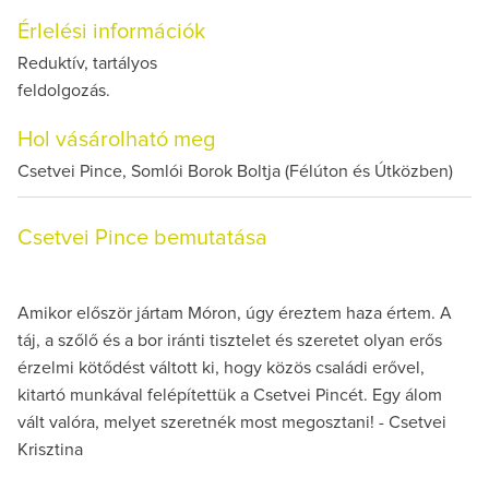
Érlelési információk
Reduktív, tartályos
feldolgozás.
Hol vásárolható meg
Csetvei Pince, Somlói Borok Boltja (Félúton és Útközben)
Csetvei Pince bemutatása
Amikor először jártam Móron, úgy éreztem haza értem. A
táj, a szőlő és a bor iránti tisztelet és szeretet olyan erős
érzelmi kötődést váltott ki, hogy közös családi erővel,
kitartó munkával felépítettük a Csetvei Pincét. Egy álom
vált valóra, melyet szeretnék most megosztani! - Csetvei
Krisztina