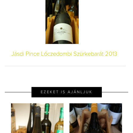
Jásdi Pince Lőczedombi Szürkebarát 2013
EZEKET IS AJÁNLJUK