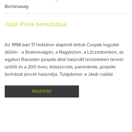
Bortársaság
Jásdi Pince bemutatása
Az 1998-ban 17 hektáron alapított birtok Csopak legjobb
dűlőin - a Siralomvágón, a Nagykúton, a Lőczedombon, az
egykori Ranolder püspök által használt területeken termel
szőlőt és a 200 éves, klasszicista, panorámás, püspöki
borházat pincét használja. Tulajdonos: a Jásdi család.
RÉSZLETEK