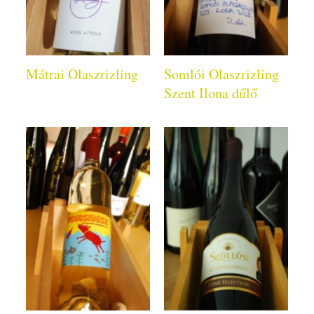
Mátrai Olaszrizling
Somlói Olaszrizling
Szent Ilona dűlő