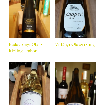
Badacsonyi Olasz
Villányi Olaszrizling
Rizling Jégbor