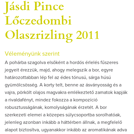
Jásdi Pince
Lőczedombi
Olaszrizling 2011
Véleményünk szerint
A pohárba szagolva elsőként a hordós érlelés fűszeres
jegyeit érezzük, majd, ahogy melegszik a bor, egyre
határozottabban lép fel az édes tónusú, sárga húsú
gyümölcsösség. A korty telt, benne az ásványosság és a
vajra, pörkölt olajos magvakra emlékeztető zamatok kapják
a rivaldafényt, mindez fokozza a kompozíció
robusztusságának, komolyságának érzetét. A bor
szerkezeti elemei a közepes súlycsoportba sorolhatóak,
jelenleg azonban inkább a háttérben állnak, a megfelelő
alapot biztosítva, ugyanakkor inkább az aromatikának adva