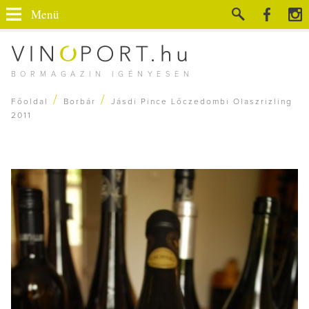
Menü
BORMAGAZIN IGÉNYESEN
/
/
Főoldal
Borbár
Jásdi Pince Lőczedombi Olaszrizling
2011