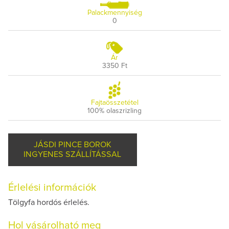
Palackmennyiség
0
Ár
3350 Ft
Fajtaösszetétel
100% olaszrizling
JÁSDI PINCE BOROK
INGYENES SZÁLLÍTÁSSAL
Érlelési információk
Tölgyfa hordós érlelés.
Hol vásárolható meg