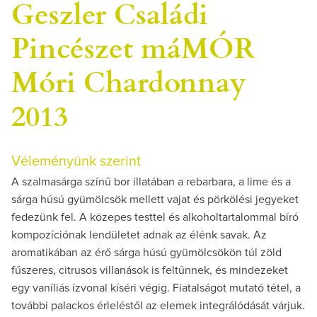
Geszler Családi
Pincészet máMÓR
Móri Chardonnay
2013
Véleményünk szerint
A szalmasárga színű bor illatában a rebarbara, a lime és a
sárga húsú gyümölcsök mellett vajat és pörkölési jegyeket
fedezünk fel. A közepes testtel és alkoholtartalommal bíró
kompozíciónak lendületet adnak az élénk savak. Az
aromatikában az érő sárga húsú gyümölcsökön túl zöld
fűszeres, citrusos villanások is feltűnnek, és mindezeket
egy vaníliás ízvonal kíséri végig. Fiatalságot mutató tétel, a
további palackos érleléstől az elemek integrálódását várjuk.