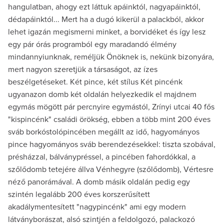
hangulatban, ahogy ezt láttuk apáinktól, nagyapáinktól,
dédapáinktól... Mert ha a dugó kikerül a palackból, akkor
lehet igazán megismerni minket, a borvidéket és így lesz
egy pár órás programból egy maradandó élmény
mindannyiunknak, reméljük Önöknek is, nekünk bizonyára,
mert nagyon szeretjük a társaságot, az ízes
beszélgetéseket. Két pince, két stílus Két pincénk
ugyanazon domb két oldalán helyezkedik el majdnem
egymás mögött pár percnyire egymástól, Zrínyi utcai 40 fős
"kispincénk" családi örökség, ebben a több mint 200 éves
sváb borkóstolópincében megállt az idő, hagyományos
pince hagyományos sváb berendezésekkel: tiszta szobával,
présházzal, bálványpréssel, a pincében fahordókkal, a
szőlődomb tetejére állva Vénhegyre (szőlődomb), Vértesre
néző panorámával. A domb másik oldalán pedig egy
szintén legalább 200 éves korszerűsített
akadálymentesített "nagypincénk" ami egy modern
látványborászat, alsó szintjén a feldolgozó, palackozó