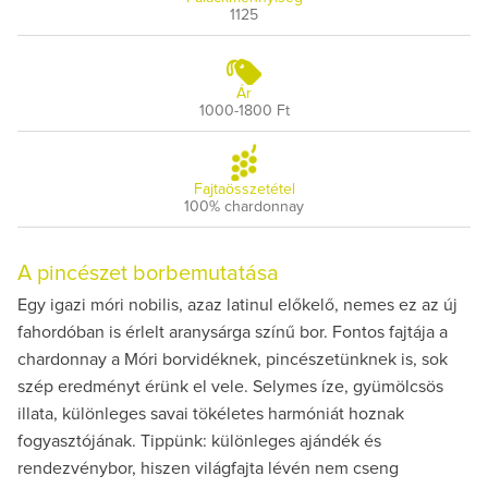
1125
Ár
1000-1800 Ft
Fajtaösszetétel
100% chardonnay
A pincészet borbemutatása
Egy igazi móri nobilis, azaz latinul előkelő, nemes ez az új
fahordóban is érlelt aranysárga színű bor. Fontos fajtája a
chardonnay a Móri borvidéknek, pincészetünknek is, sok
szép eredményt érünk el vele. Selymes íze, gyümölcsös
illata, különleges savai tökéletes harmóniát hoznak
fogyasztójának. Tippünk: különleges ajándék és
rendezvénybor, hiszen világfajta lévén nem cseng