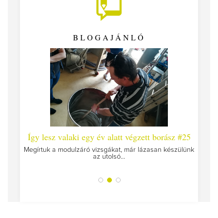
BLOGAJÁNLÓ
 #26 -
Így lesz valaki egy év alatt végzett borász #25
Így l
Megírtuk a modulzáró vizsgákat, már lázasan készülünk
az utolsó...
tokat
A jár