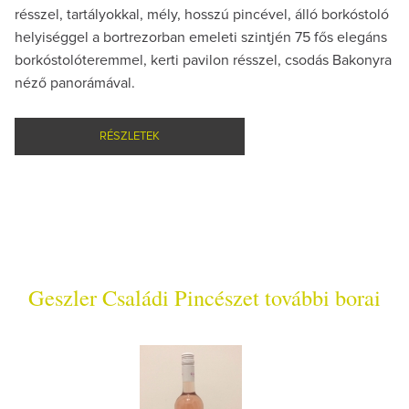
résszel, tartályokkal, mély, hosszú pincével, álló borkóstoló
helyiséggel a bortrezorban emeleti szintjén 75 fős elegáns
borkóstolóteremmel, kerti pavilon résszel, csodás Bakonyra
néző panorámával.
RÉSZLETEK
Geszler Családi Pincészet további borai