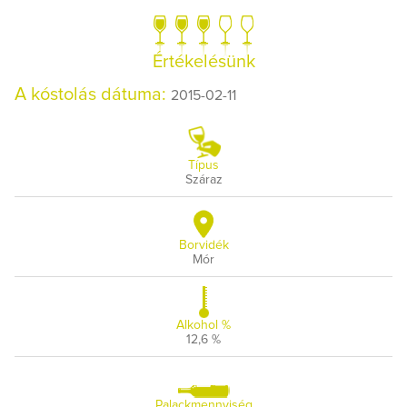
Értékelésünk
A kóstolás dátuma:
2015-02-11
Típus
Száraz
Borvidék
Mór
Alkohol %
12,6 %
Palackmennyiség