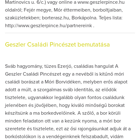
Martinovics u. 6/c.) vagy online a www.geszlerpince.hu
oldalról; Fejér megye, Mór éttermeiben, borboltjaiban,
szaküzletekben; borterasz.hu, Borkápolna. Teljes lista:
http://www.geszlerpince.hu/partnereink .
Geszler Családi Pincészet bemutatása
Sváb hagyomány, tüzes Ezerjó, családias hangulat A
Geszler Családi Pincészet egy a nevéből is kitűnő móri
családi borászat a Móri Borvidéken, melyben erős alapot
adott a múlt, a szorgalmas sváb identitás, az elődök
tisztelete, ugyanakkor legalább olyan fontos családunk
jelenében és jövőjében, hogy kiváló minőségű borokat
készítsünk a ma borkedvelőinek. A szőlő, a bor körüli
minden feladaton ott van a kezünk nyoma, a móri bor
szeretete és tisztelete, ezt az ősi rajongásunkat adjuk át a
borkóstolókon is a vendégeinknek felszabadult, vidám