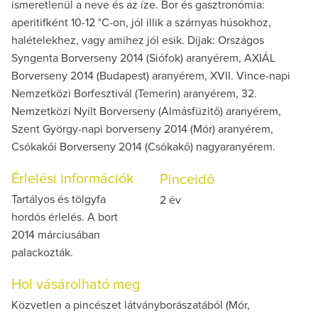
ismeretlenül a neve és az íze. Bor és gasztronómia:
aperitifként 10-12 °C-on, jól illik a szárnyas húsokhoz,
halételekhez, vagy amihez jól esik. Díjak: Országos
Syngenta Borverseny 2014 (Siófok) aranyérem, AXIÁL
Borverseny 2014 (Budapest) aranyérem, XVII. Vince-napi
Nemzetközi Borfesztivál (Temerin) aranyérem, 32.
Nemzetközi Nyílt Borverseny (Almásfüzitő) aranyérem,
Szent György-napi borverseny 2014 (Mór) aranyérem,
Csókakői Borverseny 2014 (Csókakő) nagyaranyérem.
Érlelési információk
Pinceidő
Tartályos és tölgyfa
2 év
hordós érlelés. A bort
2014 márciusában
palackozták.
Hol vásárolható meg
Közvetlen a pincészet látványborászatából (Mór,