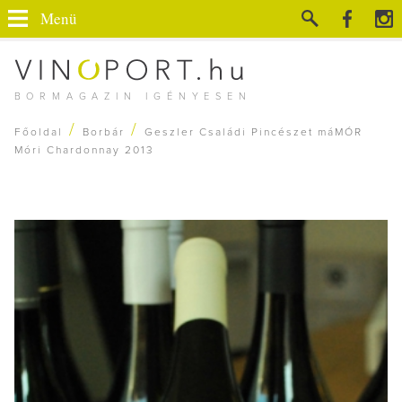
Menü
BORMAGAZIN IGÉNYESEN
/
/
Főoldal
Borbár
Geszler Családi Pincészet máMÓR
Móri Chardonnay 2013