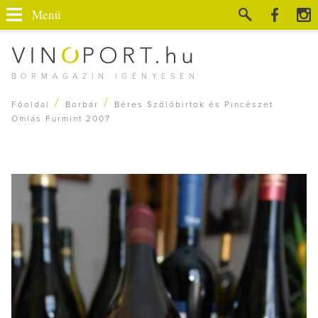
Menü
BORMAGAZIN IGÉNYESEN
/
/
Főoldal
Borbár
Béres Szőlőbirtok és Pincészet
Omlás Furmint 2007