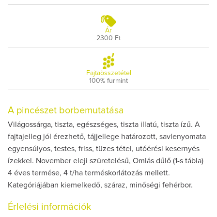
Ár
2300 Ft
Fajtaösszetétel
100% furmint
A pincészet borbemutatása
Világossárga, tiszta, egészséges, tiszta illatú, tiszta ízű. A
fajtajelleg jól érezhető, tájjellege határozott, savlenyomata
egyensúlyos, testes, friss, tüzes tétel, utóérési kesernyés
ízekkel. November eleji szüretelésű, Omlás dűlő (1-s tábla)
4 éves termése, 4 t/ha terméskorlátozás mellett.
Kategóriájában kiemelkedő, száraz, minőségi fehérbor.
Érlelési információk