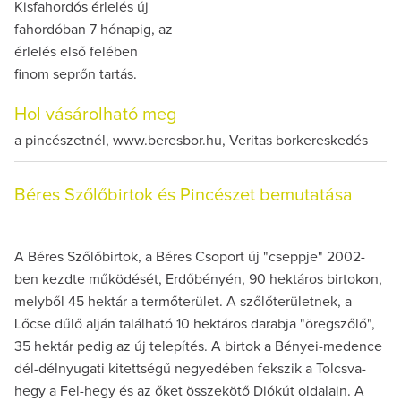
Kisfahordós érlelés új
fahordóban 7 hónapig, az
érlelés első felében
finom seprőn tartás.
Hol vásárolható meg
a pincészetnél, www.beresbor.hu, Veritas borkereskedés
Béres Szőlőbirtok és Pincészet bemutatása
A Béres Szőlőbirtok, a Béres Csoport új "cseppje" 2002-
ben kezdte működését, Erdőbényén, 90 hektáros birtokon,
melyből 45 hektár a termőterület. A szőlőterületnek, a
Lőcse dűlő alján található 10 hektáros darabja "öregszőlő",
35 hektár pedig az új telepítés. A birtok a Bényei-medence
dél-délnyugati kitettségű negyedében fekszik a Tolcsva-
hegy a Fel-hegy és az őket összekötő Diókút oldalain. A