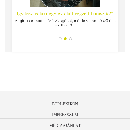
 #26 -
Így lesz valaki egy év alatt végzett borász #25
Így l
Megírtuk a modulzáró vizsgákat, már lázasan készülünk
az utolsó...
tokat
A jár
BORLEXIKON
IMPRESSZUM
MÉDIAAJÁNLAT