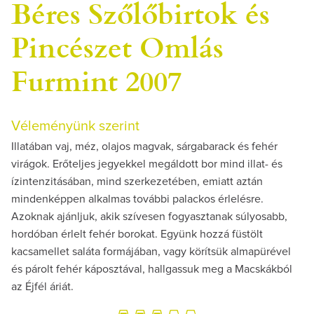
Béres Szőlőbirtok és
Pincészet Omlás
Furmint 2007
Véleményünk szerint
Illatában vaj, méz, olajos magvak, sárgabarack és fehér
virágok. Erőteljes jegyekkel megáldott bor mind illat- és
ízintenzitásában, mind szerkezetében, emiatt aztán
mindenképpen alkalmas további palackos érlelésre.
Azoknak ajánljuk, akik szívesen fogyasztanak súlyosabb,
hordóban érlelt fehér borokat. Együnk hozzá füstölt
kacsamellet saláta formájában, vagy körítsük almapürével
és párolt fehér káposztával, hallgassuk meg a Macskákból
az Éjfél áriát.