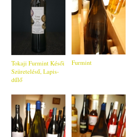
Furmint
Tokaji Furmint Késői
Szüretelésű, Lapis-
dűlő