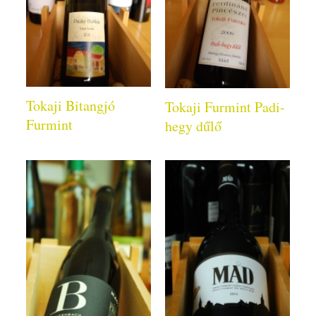
Tokaji Bitangjó
Tokaji Furmint Padi-
Furmint
hegy dűlő