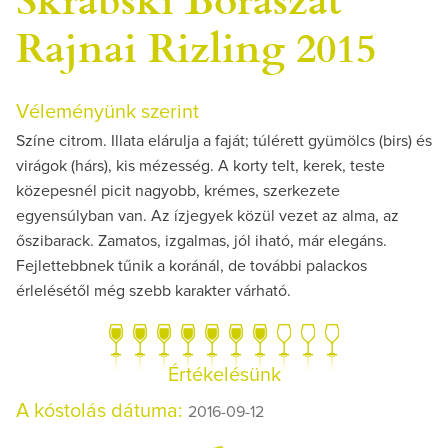
Rajnai Rizling 2015
Véleményünk szerint
Színe citrom. Illata elárulja a faját; túlérett gyümölcs (birs) és
virágok (hárs), kis mézesség. A korty telt, kerek, teste
közepesnél picit nagyobb, krémes, szerkezete
egyensúlyban van. Az ízjegyek közül vezet az alma, az
őszibarack. Zamatos, izgalmas, jól iható, már elegáns.
Fejlettebbnek tűnik a koránál, de további palackos
érlelésétől még szebb karakter várható.
Értékelésünk
A kóstolás dátuma:
2016-09-12