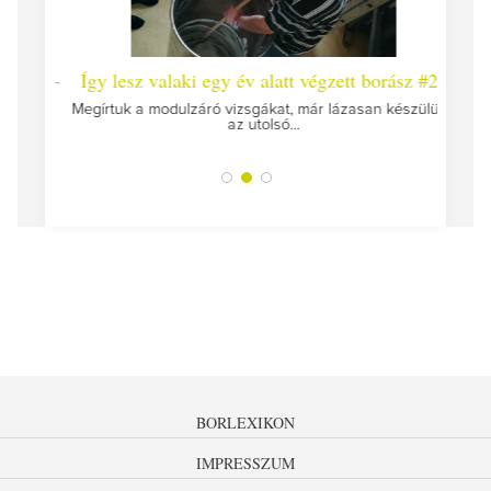
 #26 -
Így lesz valaki egy év alatt végzett borász #25
Így l
Megírtuk a modulzáró vizsgákat, már lázasan készülünk
az utolsó...
tokat
A jár
BORLEXIKON
IMPRESSZUM