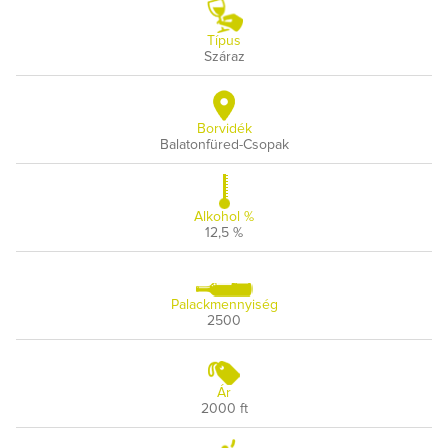
Típus
Száraz
Borvidék
Balatonfüred-Csopak
Alkohol %
12,5 %
Palackmennyiség
2500
Ár
2000 ft