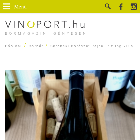
Menü
BORMAGAZIN IGÉNYESEN
/
/
Főoldal
Borbár
Skrabski Borászat Rajnai Rizling 2015