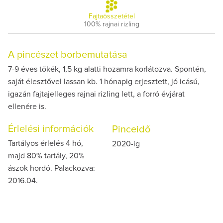
Fajtaösszetétel
100% rajnai rizling
A pincészet borbemutatása
7-9 éves tőkék, 1,5 kg alatti hozamra korlátozva. Spontén,
saját élesztővel lassan kb. 1 hónapig erjesztett, jó icású,
igazán fajtajelleges rajnai rizling lett, a forró évjárat
ellenére is.
Érlelési információk
Pinceidő
Tartályos érlelés 4 hó,
2020-ig
majd 80% tartály, 20%
ászok hordó. Palackozva:
2016.04.