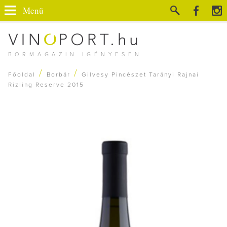
Menü
BORMAGAZIN IGÉNYESEN
/
/
Főoldal
Borbár
Gilvesy Pincészet Tarányi Rajnai
Rizling Reserve 2015