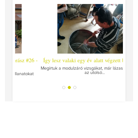
 #26 -
Így lesz valaki egy év alatt végzett borász #25
Így l
Megírtuk a modulzáró vizsgákat, már lázasan készülünk
az utolsó...
tokat
A jár