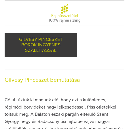
Fajtaösszetétel
100% rajnai rizling
GILVESY PINCÉSZET
BOROK INGYENES
SZÁLLÍTÁSSAL
Gilvesy Pincészet bemutatása
Célul tűztük ki magunk elé, hogy ezt a különleges,
régimódi borvidéket nagy lelkesedéssel, friss ötletekkel
töltsük meg. A Balaton északi partján elterülő Szent
György-hegy és Badacsony ősi lejtőibe vájva magyar
szőlőfajták termesztésére koncentrálunk. Hagyományos és