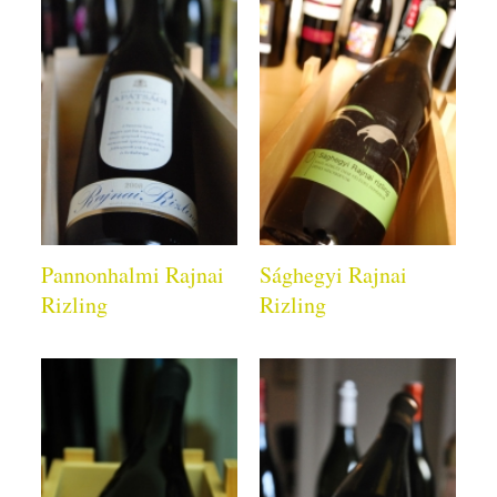
Pannonhalmi Rajnai
Sághegyi Rajnai
Rizling
Rizling