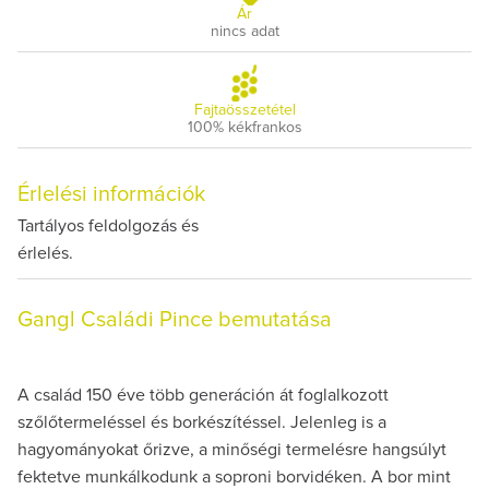
Ár
nincs adat
Fajtaösszetétel
100% kékfrankos
Érlelési információk
Tartályos feldolgozás és
érlelés.
Gangl Családi Pince bemutatása
A család 150 éve több generáción át foglalkozott
szőlőtermeléssel és borkészítéssel. Jelenleg is a
hagyományokat őrizve, a minőségi termelésre hangsúlyt
fektetve munkálkodunk a soproni borvidéken. A bor mint