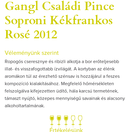
Gangl Családi Pince
Soproni Kékfrankos
Rosé 2012
Véleményünk szerint
Ropogós cseresznye és ribizli alkotja a bor erőteljesebb
illat- és visszafogottabb ízvilágát. A kortyban az élénk
aromákon túl az érezhető szénsav is hozzájárul a feszes
kompozíció kialakításához. Megfelelő hőmérsékleten
felszolgálva kifejezetten üdítő, hála karcsú termetének,
támaszt nyújtó, közepes mennyiségű savainak és alacsony
alkoholtartalmának.
Értékelésünk