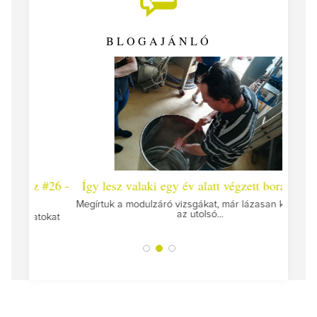
BLOGAJÁNLÓ
 #26 -
Így lesz valaki egy év alatt végzett borász #25
Így l
Megírtuk a modulzáró vizsgákat, már lázasan készülünk
az utolsó...
tokat
A jár