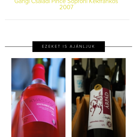
Gangl Családi Pince Soproni Kékfrankos
2007
EZEKET IS AJÁNLJUK