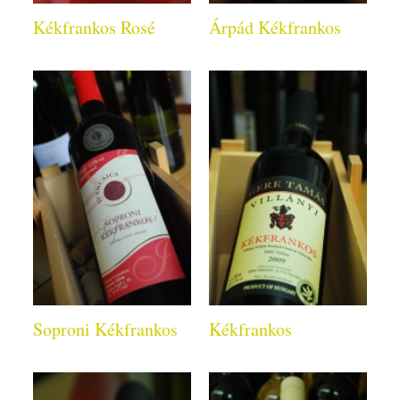
Kékfrankos Rosé
Árpád Kékfrankos
Soproni Kékfrankos
Kékfrankos