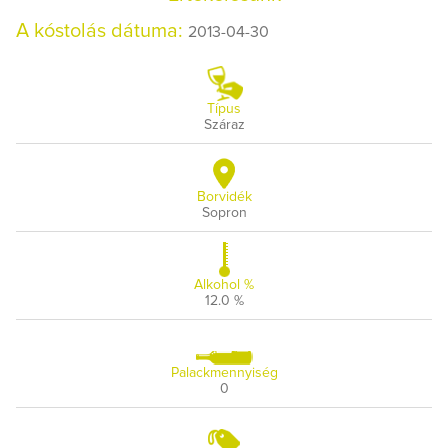
A kóstolás dátuma:
2013-04-30
Típus
Száraz
Borvidék
Sopron
Alkohol %
12.0 %
Palackmennyiség
0