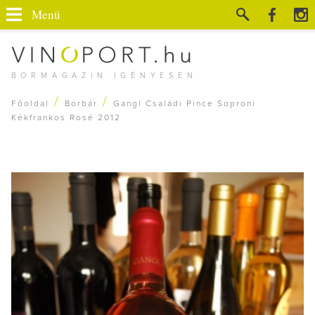
Menü
BORMAGAZIN IGÉNYESEN
/
/
Főoldal
Borbár
Gangl Családi Pince Soproni
Kékfrankos Rosé 2012