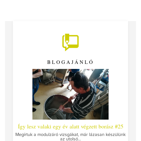
BLOGAJÁNLÓ
 #26 -
Így lesz valaki egy év alatt végzett borász #25
Így l
Megírtuk a modulzáró vizsgákat, már lázasan készülünk
az utolsó...
tokat
A jár