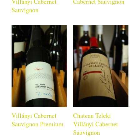
Villányi Cabernet
Cabernet Sauvignon
Sauvignon
Villányi Cabernet
Chateau Teleki
Sauvignon Premium
Villányi Cabernet
Sauvignon