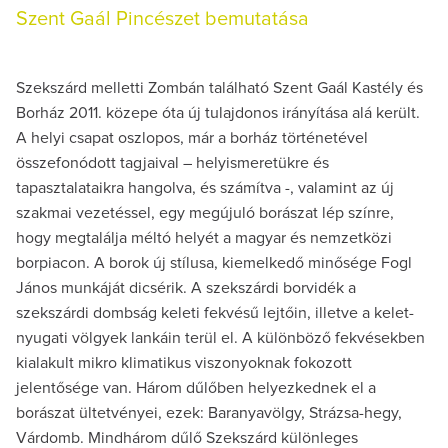
Szent Gaál Pincészet bemutatása
Szekszárd melletti Zombán található Szent Gaál Kastély és
Borház 2011. közepe óta új tulajdonos irányítása alá került.
A helyi csapat oszlopos, már a borház történetével
összefonódott tagjaival – helyismeretükre és
tapasztalataikra hangolva, és számítva -, valamint az új
szakmai vezetéssel, egy megújuló borászat lép színre,
hogy megtalálja méltó helyét a magyar és nemzetközi
borpiacon. A borok új stílusa, kiemelkedő minősége Fogl
János munkáját dicsérik. A szekszárdi borvidék a
szekszárdi dombság keleti fekvésű lejtőin, illetve a kelet-
nyugati völgyek lankáin terül el. A különböző fekvésekben
kialakult mikro klimatikus viszonyoknak fokozott
jelentősége van. Három dűlőben helyezkednek el a
borászat ültetvényei, ezek: Baranyavölgy, Strázsa-hegy,
Várdomb. Mindhárom dűlő Szekszárd különleges