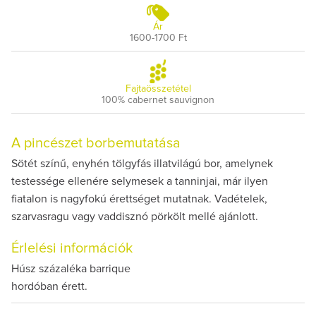
Ár
1600-1700 Ft
Fajtaösszetétel
100% cabernet sauvignon
A pincészet borbemutatása
Sötét színű, enyhén tölgyfás illatvilágú bor, amelynek
testessége ellenére selymesek a tanninjai, már ilyen
fiatalon is nagyfokú érettséget mutatnak. Vadételek,
szarvasragu vagy vaddisznó pörkölt mellé ajánlott.
Érlelési információk
Húsz százaléka barrique
hordóban érett.