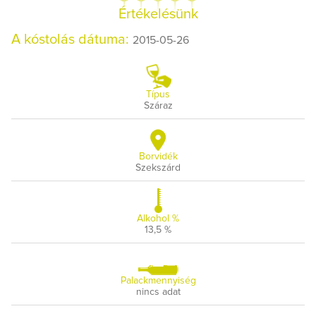
Értékelésünk
A kóstolás dátuma:
2015-05-26
Típus
Száraz
Borvidék
Szekszárd
Alkohol %
13,5 %
Palackmennyiség
nincs adat