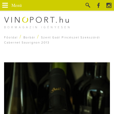
Menü
BORMAGAZIN IGÉNYESEN
/
/
Főoldal
Borbár
Szent Gaál Pincészet Szekszárdi
Cabernet Sauvignon 2013