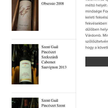
Obsessio 2008
méltó helyét 
minősége Fog
keleti fekvésű
fekvésekben 
dűlőben helye
Várdomb. Min
szőlőültetvén
Szent Gaál
hogy a követ
Pincészet
Szekszárdi
Cabernet
Sauvignon 2013
Szent Gaál
Pincészet Szent