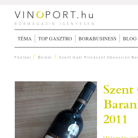
BORMAGAZIN IGÉNYESEN
TÉMA
TOP GASZTRO
BOR&BUSINESS
BLOG
/
/
Főoldal
Borbár
Szent Gaál Pincészet Obsession Bar
Szent
Baran
2011