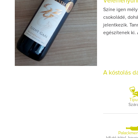
Véleményünk
Színe igen mély r
csokoládé, dohán
jelentkezik. Tan
egészítenek ki. 
A kóstolás 
Típu
Szár
Palackmen