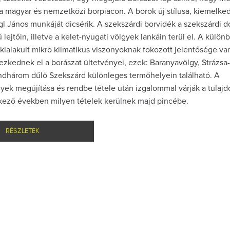
a magyar és nemzetközi borpiacon. A borok új stílusa, kiemelke
l János munkáját dicsérik. A szekszárdi borvidék a szekszárdi
 lejtőin, illetve a kelet-nyugati völgyek lankáin terül el. A külön
kialakult mikro klimatikus viszonyoknak fokozott jelentősége v
zkednek el a borászat ültetvényei, ezek: Baranyavölgy, Strázsa
dhárom dűlő Szekszárd különleges termőhelyein található. A
yek megújítása és rendbe tétele után izgalommal várják a tulaj
kező években milyen tételek kerülnek majd pincébe.
RÉSZLETEK