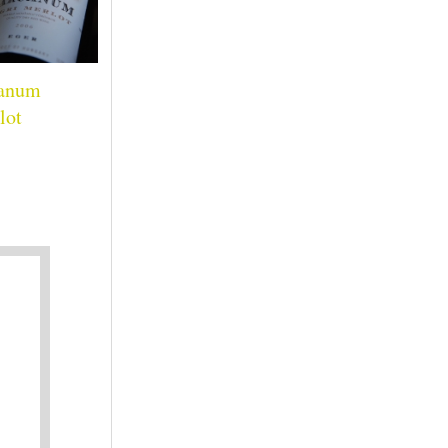
anum
lot