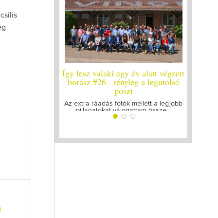
csilis
ég
y év alatt végzett
Így lesz valaki egy év alatt végzett
Így lesz
yleg a legutolsó
borász #25
bo
szt
Megírtuk a modulzáró vizsgákat, már
A járván
lázasan készülünk az utolsó...
gyű
ók mellett a legjobb
ogattam össze...
l