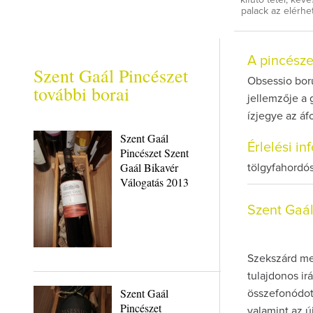
kifutó tétel, kev
palack az elérh
A pincész
Szent Gaál Pincészet
Obsessio boru
további borai
jellemzője a
ízjegye az áf
Szent Gaál
Érlelési i
Pincészet Szent
Gaál Bikavér
tölgyfahordós
Válogatás 2013
Szent Gaá
Szekszárd mel
tulajdonos ir
Szent Gaál
összefonódott
Pincészet
valamint az ú