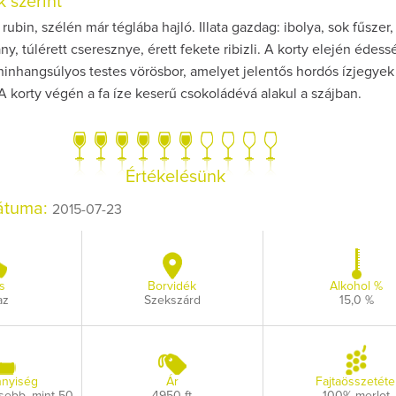
 szerint
ubin, szélén már téglába hajló. Illata gazdag: ibolya, sok fűszer, 
y, túlérett cseresznye, érett fekete ribizli. A korty elején édess
ninhangsúlyos testes vörösbor, amelyet jelentős hordós ízjegyek
A korty végén a fa íze keserű csokoládévá alakul a szájban.
Így lesz valaki eg
borász #26 - tén
po
Értékelésünk
Az extra ráadás fot
pillanatokat vál
dátuma:
2015-07-23
s
Borvidék
Alkohol %
az
Szekszárd
15,0 %
nyiség
Ár
Fajtaösszetéte