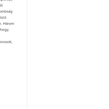
dő
 dombság
böző
an. Három
-hegy,
donosok,