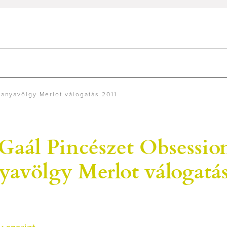
anyavölgy Merlot válogatás 2011
 Gaál Pincészet Obsessio
yavölgy Merlot válogatá