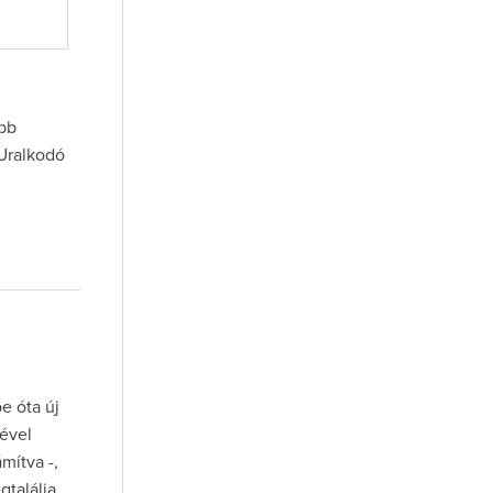
őbb
Uralkodó
e óta új
tével
mítva -,
gtalálja