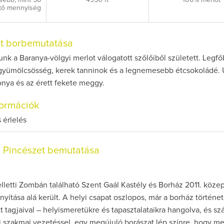
esebb, mint 50
4950 ft
100% merlot
ető mennyiség
et borbemutatása
nk a Baranya-völgyi merlot válogatott szőlőiből született. Legf
 gyümölcsösség, kerek tanninok és a legnemesebb étcsokoládé. 
onya és az érett fekete meggy.
nformációk
 érlelés
l Pincészet bemutatása
letti Zombán található Szent Gaál Kastély és Borház 2011. közep
ányítása alá került. A helyi csapat oszlopos, már a borház történe
 tagjaival – helyismeretükre és tapasztalataikra hangolva, és szá
j szakmai vezetéssel, egy megújuló borászat lép színre, hogy me