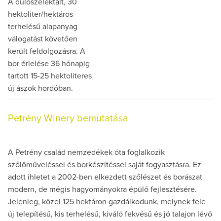
A dűlőszelektált, 30
hektoliter/hektáros
terhelésű alapanyag
válogatást követően
került feldolgozásra. A
bor érlelése 36 hónapig
tartott 15-25 hektoliteres
új ászok hordóban.
Petrény Winery bemutatása
A Petrény család nemzedékek óta foglalkozik
szőlőműveléssel és borkészítéssel saját fogyasztásra. Ez
adott ihletet a 2002-ben elkezdett szőlészet és borászat
modern, de mégis hagyományokra épülő fejlesztésére.
Jelenleg, közel 125 hektáron gazdálkodunk, melynek fele
új telepítésű, kis terhelésű, kiváló fekvésű és jó talajon lévő