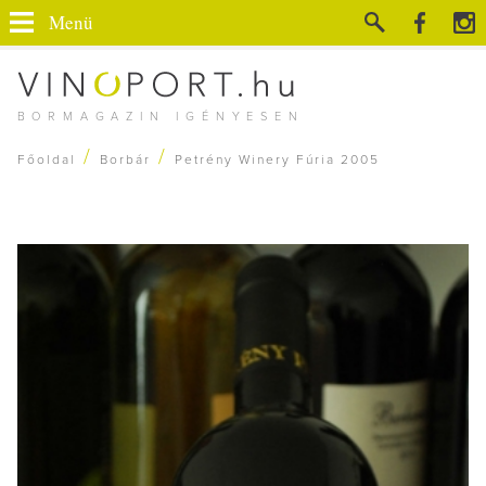
Menü
BORMAGAZIN IGÉNYESEN
/
/
Főoldal
Borbár
Petrény Winery Fúria 2005