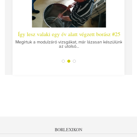
 #26 -
Így lesz valaki egy év alatt végzett borász #25
Így l
Megírtuk a modulzáró vizsgákat, már lázasan készülünk
az utolsó...
tokat
A jár
BORLEXIKON