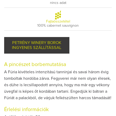
nincs adat
Fajtaösszetétel
100% cabernet sauvignon
PETRÉNY WINERY BOROK
INGYENES SZÁLLÍTÁSSAL
A pincészet borbemutatása
A Fúria kivételes intenzitású tanninjai és savai három évig
tomboltak hordóba zárva. Fegyverei már nem olyan élesek,
és dühe is lecsillapodott annyira, hogy ma már egy vékony
üvegfal is képes őt kordában tartani. Engedjük ki bátran a
Fúriát a palackból, de várjuk felkészülten harcos támadását!
Érlelési információk