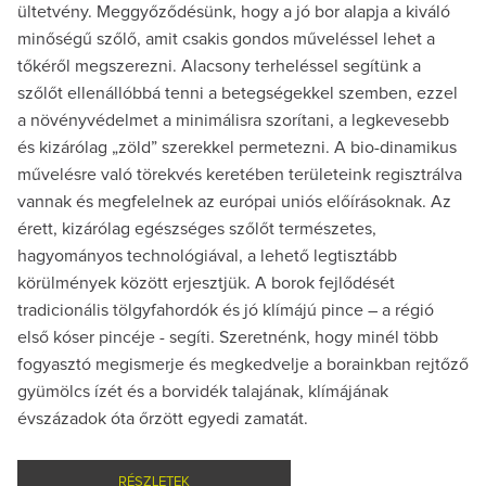
ültetvény. Meggyőződésünk, hogy a jó bor alapja a kiváló
minőségű szőlő, amit csakis gondos műveléssel lehet a
tőkéről megszerezni. Alacsony terheléssel segítünk a
szőlőt ellenállóbbá tenni a betegségekkel szemben, ezzel
a növényvédelmet a minimálisra szorítani, a legkevesebb
és kizárólag „zöld” szerekkel permetezni. A bio-dinamikus
művelésre való törekvés keretében területeink regisztrálva
vannak és megfelelnek az európai uniós előírásoknak. Az
érett, kizárólag egészséges szőlőt természetes,
hagyományos technológiával, a lehető legtisztább
körülmények között erjesztjük. A borok fejlődését
tradicionális tölgyfahordók és jó klímájú pince – a régió
első kóser pincéje - segíti. Szeretnénk, hogy minél több
fogyasztó megismerje és megkedvelje a borainkban rejtőző
gyümölcs ízét és a borvidék talajának, klímájának
évszázadok óta őrzött egyedi zamatát.
RÉSZLETEK