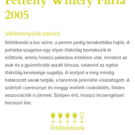
2005
Véleményünk szerint
Sötétbordó a bor színe, a perem pedig terrakottába hajlik. A
pohárba szagolva egy olyan illatvilág bontakozik ki
előttünk, amely hosszú palackos érlelésre utal, mindezt az
avar és a gyümölcsök aszalt tónusa, valamint az egész
illatvilág kereksége sugallja. A kortyot a még mindig
határozott savak tartják, a tanninok jelenléte visszafogott. A
szárított cseresznye és meggy mellett csokoládés, földes
asszociációk is jönnek. Szépen érő, hosszú lecsengéssel
búcsúzó bor.
Értékelésünk