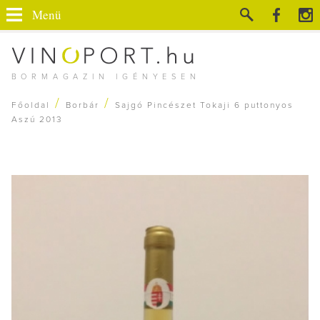
Menü
BORMAGAZIN IGÉNYESEN
/
/
Főoldal
Borbár
Sajgó Pincészet Tokaji 6 puttonyos
Aszú 2013