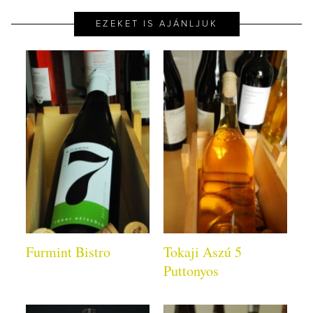
EZEKET IS AJÁNLJUK
Furmint Bistro
Tokaji Aszú 5
Puttonyos