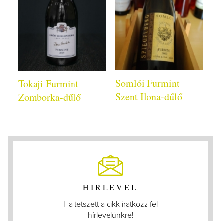
Somlói Furmint
Tokaji Furmint
Szent Ilona-dűlő
Zomborka-dűlő
HÍRLEVÉL
Ha tetszett a cikk iratkozz fel
hírlevelünkre!