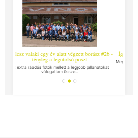
 #26 -
Így lesz valaki egy év alatt végzett borász #25
Így l
Megírtuk a modulzáró vizsgákat, már lázasan készülünk
az utolsó...
tokat
A jár