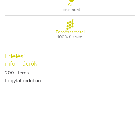
Ár
nincs adat
Fajtaösszetétel
100% furmint
Érlelési
információk
200 literes
tölgyfahordóban