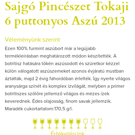
Sajgó Pincészet Tokaji
6 puttonyos Aszú 2013
Véleményünk szerint
Ezen 100% furmint aszúbort már a legújabb
termékleírásban meghatározott módon készítették. A
botritisz hatására tőkén aszúsodott és szüretkor kézzel
külön válogatott aszúszemeket azonos évjáratú mustban
áztatták, majd 2 évig fahordóban érlelték. Így nyerte világos
aranysárga színét és komplex ízvilágát, melyben a primer
botritiszes szőlőre jellemző világos és mézes ízek
keverednek. Édes olajosság, finom savak jellemzik.
Maradék cukortartalom:170,5 g/l.
Értékelésünk