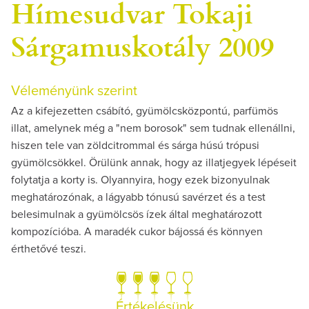
Hímesudvar Tokaji
Sárgamuskotály 2009
Véleményünk szerint
Az a kifejezetten csábító, gyümölcsközpontú, parfümös
illat, amelynek még a "nem borosok" sem tudnak ellenállni,
hiszen tele van zöldcitrommal és sárga húsú trópusi
gyümölcsökkel. Örülünk annak, hogy az illatjegyek lépéseit
folytatja a korty is. Olyannyira, hogy ezek bizonyulnak
meghatározónak, a lágyabb tónusú savérzet és a test
belesimulnak a gyümölcsös ízek által meghatározott
kompozícióba. A maradék cukor bájossá és könnyen
érthetővé teszi.
Értékelésünk