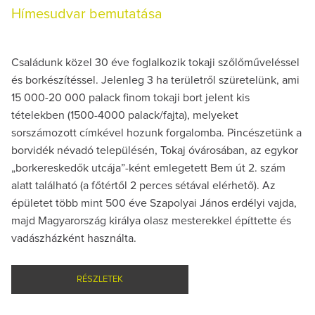
Hímesudvar bemutatása
Családunk közel 30 éve foglalkozik tokaji szőlőműveléssel
és borkészítéssel. Jelenleg 3 ha területről szüretelünk, ami
15 000-20 000 palack finom tokaji bort jelent kis
tételekben (1500-4000 palack/fajta), melyeket
sorszámozott címkével hozunk forgalomba. Pincészetünk a
borvidék névadó településén, Tokaj óvárosában, az egykor
„borkereskedők utcája”-ként emlegetett Bem út 2. szám
alatt található (a főtértől 2 perces sétával elérhető). Az
épületet több mint 500 éve Szapolyai János erdélyi vajda,
majd Magyarország királya olasz mesterekkel építtette és
vadászházként használta.
RÉSZLETEK