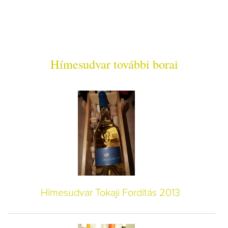
Hímesudvar további borai
Hímesudvar Tokaji Fordítás 2013