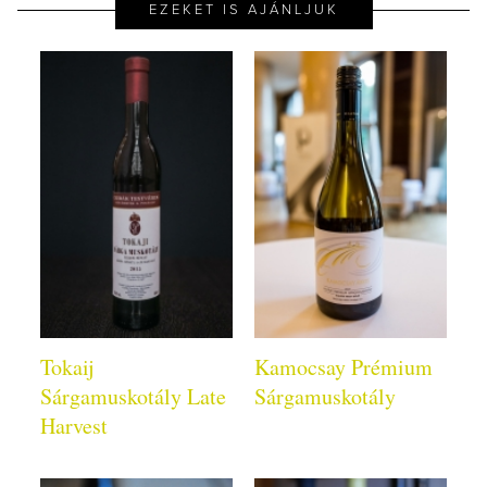
EZEKET IS AJÁNLJUK
Tokaij
Kamocsay Prémium
Sárgamuskotály Late
Sárgamuskotály
Harvest