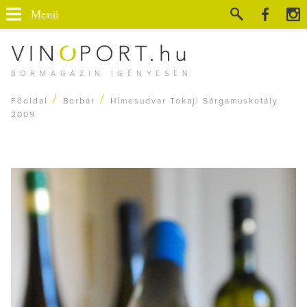
Menü
BORMAGAZIN IGÉNYESEN
/
/
Főoldal
Borbár
Hímesudvar Tokaji Sárgamuskotály
2009