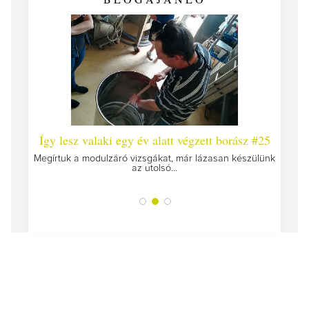
 #26 -
Így lesz valaki egy év alatt végzett borász #25
Így l
Megírtuk a modulzáró vizsgákat, már lázasan készülünk
az utolsó...
tokat
A jár