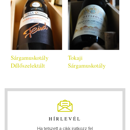
Sárgamuskotály
Tokaji
Dűlőszelektált
Sárgamuskotály
HÍRLEVÉL
Ha tetszett a cikk iratkozz fel