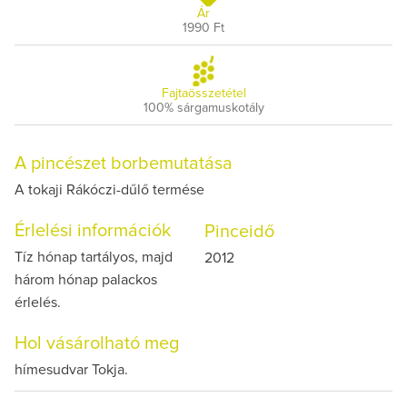
Ár
1990 Ft
Fajtaösszetétel
100% sárgamuskotály
A pincészet borbemutatása
A tokaji Rákóczi-dűlő termése
Érlelési információk
Pinceidő
Tíz hónap tartályos, majd
2012
három hónap palackos
érlelés.
Hol vásárolható meg
hímesudvar Tokja.