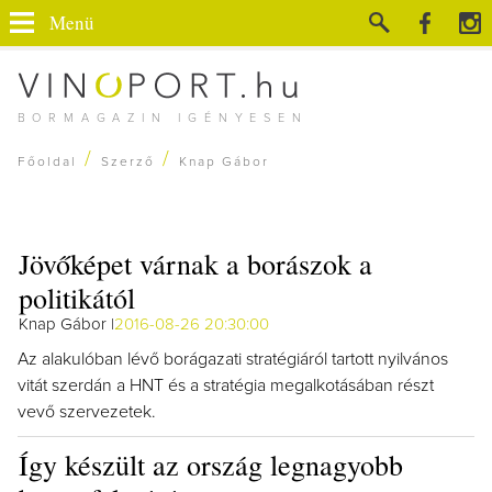
Menü
BORMAGAZIN IGÉNYESEN
/
/
Főoldal
Szerző
Knap Gábor
Jövőképet várnak a borászok a
politikától
Knap Gábor |
2016-08-26 20:30:00
Az alakulóban lévő borágazati stratégiáról tartott nyilvános
vitát szerdán a HNT és a stratégia megalkotásában részt
vevő szervezetek.
Így készült az ország legnagyobb