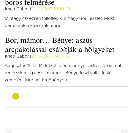
boros felmérése
Knap Gábor |
2016-08-17 19:30:00
Mintegy 40 ezren töltötték ki a Nagy Bor Tesztet. Most
benézünk a kulisszák mögé.
Bor, mámor… Bénye: aszús
arcpakolással csábítják a hölgyeket
Knap Gábor |
2016-08-03 14:07:57
Augusztus 11. és 14. között idén már nyolcadik alkalommal
rendezik meg a Bor, mámor… Bénye fesztivált a festői
zempléni faluban, Erdőbényén.
1