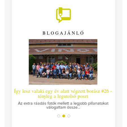
BLOGAJÁNLÓ
Így lesz valaki egy év alatt végzett borász #26 -
Így lesz 
tényleg a legutolsó poszt
Megírtuk a
Az extra ráadás fotók mellett a legjobb pillanatokat
válogattam össze...