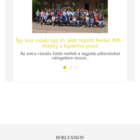
Így lesz valaki egy év alatt végzett borász #26 -
Így l
tényleg a legutolsó poszt
Megírtu
Az extra ráadás fotók mellett a legjobb pillanatokat
válogattam össze...
BORLEXIKON