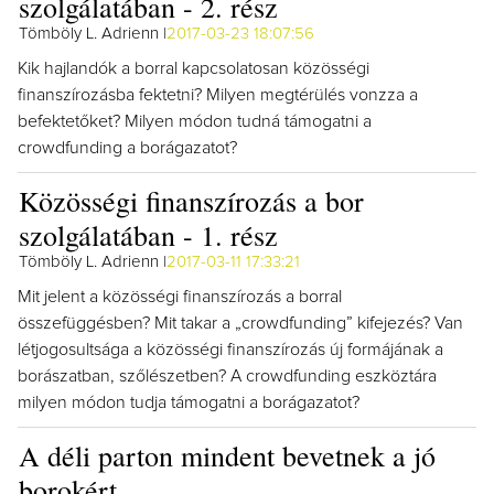
szolgálatában - 2. rész
Tömböly L. Adrienn |
2017-03-23 18:07:56
Kik hajlandók a borral kapcsolatosan közösségi
finanszírozásba fektetni? Milyen megtérülés vonzza a
befektetőket? Milyen módon tudná támogatni a
crowdfunding a borágazatot?
Közösségi finanszírozás a bor
szolgálatában - 1. rész
Tömböly L. Adrienn |
2017-03-11 17:33:21
Mit jelent a közösségi finanszírozás a borral
összefüggésben? Mit takar a „crowdfunding” kifejezés? Van
létjogosultsága a közösségi finanszírozás új formájának a
borászatban, szőlészetben? A crowdfunding eszköztára
milyen módon tudja támogatni a borágazatot?
A déli parton mindent bevetnek a jó
borokért