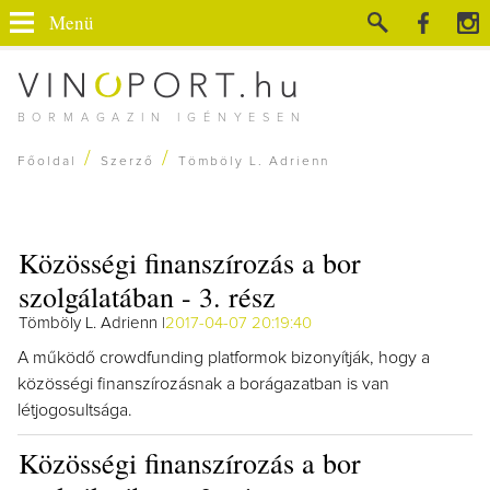
Menü
BORMAGAZIN IGÉNYESEN
/
/
Főoldal
Szerző
Tömböly L. Adrienn
Közösségi finanszírozás a bor
szolgálatában - 3. rész
Tömböly L. Adrienn |
2017-04-07 20:19:40
A működő crowdfunding platformok bizonyítják, hogy a
közösségi finanszírozásnak a borágazatban is van
létjogosultsága.
Közösségi finanszírozás a bor