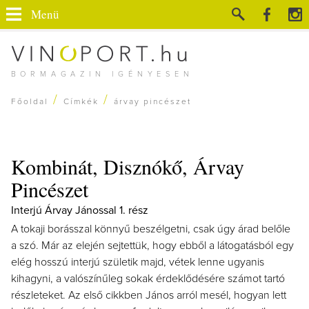
Menü
BORMAGAZIN IGÉNYESEN
/
/
Főoldal
Címkék
árvay pincészet
Kombinát, Disznókő, Árvay
Pincészet
Interjú Árvay Jánossal 1. rész
A tokaji borásszal könnyű beszélgetni, csak úgy árad belőle
a szó. Már az elején sejtettük, hogy ebből a látogatásból egy
elég hosszú interjú születik majd, vétek lenne ugyanis
kihagyni, a valószínűleg sokak érdeklődésére számot tartó
részleteket. Az első cikkben János arról mesél, hogyan lett