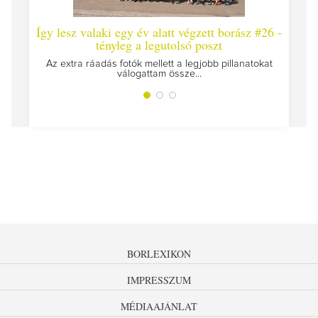
Így lesz valaki egy év alatt végzett borász #26 -
Így 
tényleg a legutolsó poszt
Megírt
Az extra ráadás fotók mellett a legjobb pillanatokat
válogattam össze...
BORLEXIKON
IMPRESSZUM
MÉDIAAJÁNLAT