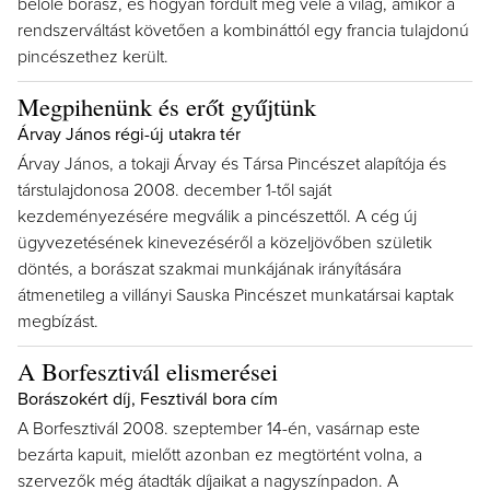
belőle borász, és hogyan fordult meg vele a világ, amikor a
rendszerváltást követően a kombináttól egy francia tulajdonú
pincészethez került.
Megpihenünk és erőt gyűjtünk
Árvay János régi-új utakra tér
Árvay János, a tokaji Árvay és Társa Pincészet alapítója és
társtulajdonosa 2008. december 1-től saját
kezdeményezésére megválik a pincészettől. A cég új
ügyvezetésének kinevezéséről a közeljövőben születik
döntés, a borászat szakmai munkájának irányítására
átmenetileg a villányi Sauska Pincészet munkatársai kaptak
megbízást.
A Borfesztivál elismerései
Borászokért díj, Fesztivál bora cím
A Borfesztivál 2008. szeptember 14-én, vasárnap este
bezárta kapuit, mielőtt azonban ez megtörtént volna, a
szervezők még átadták díjaikat a nagyszínpadon. A