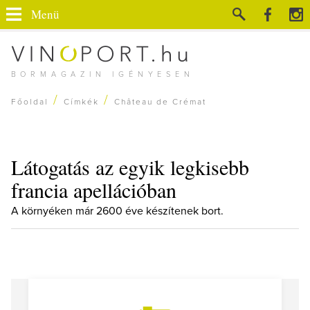
Menü
BORMAGAZIN IGÉNYESEN
/
/
Főoldal
Címkék
Château de Crémat
Látogatás az egyik legkisebb
francia apellációban
A környéken már 2600 éve készítenek bort.