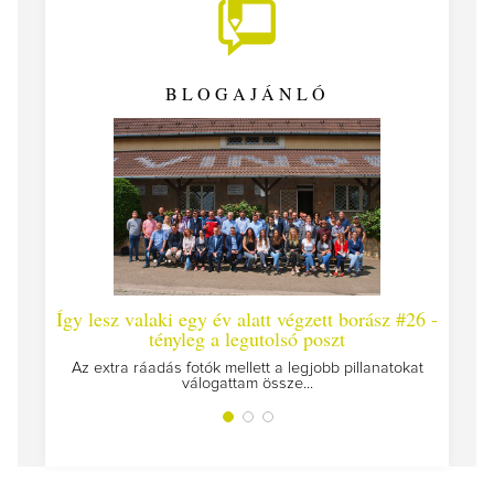
BLOGAJÁNLÓ
Így lesz valaki egy év alatt végzett borász #26 -
Így 
tényleg a legutolsó poszt
Megírt
Az extra ráadás fotók mellett a legjobb pillanatokat
válogattam össze...