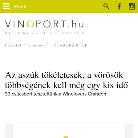
Menü
BORMAGAZIN IGÉNYESEN
/
/
Főoldal
Címkék
TÓTHBORBIRTOK
Az aszúk tökéletesek, a vörösök
többségének kell még egy kis idő
33 csúcsbort teszteltünk a Winelovers Grandon