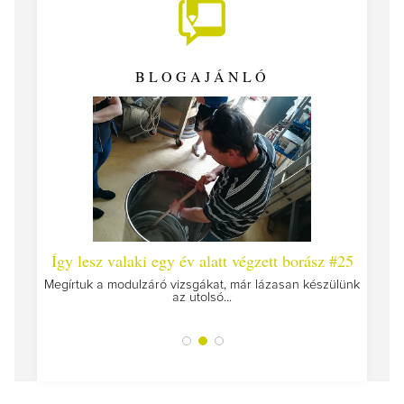
BLOGAJÁNLÓ
 #26 -
Így lesz valaki egy év alatt végzett borász #25
Így l
Megírtuk a modulzáró vizsgákat, már lázasan készülünk
az utolsó...
tokat
A jár