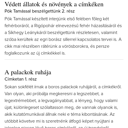
Védett állatok és növények a címkéken
Pók Tamással beszélgettünk 2. rész
Pók Tamással készített interjúnk első felében főleg két
fehérboráról, a Rigópohár elnevezésű fehér házasításáról és
a Síkhegy Leánykáról beszélgettünk részletesen, valamint
szóba kerültek az egri borász sillerrel kapcsolatos tervei is. A
cikk mai részében rátérünk a vörösborokra, és persze
foglalkozunk az új címkékkel is.
A palackok ruhája
Címketan 1. rész
Sokan sokfélét írnak a boros palackok ruhájáról, a címkékről.
Van olyan, aki próbálja megkeresni a legszebbet, a
legextrémebbet, a legvagányabbat, a lényeg, hogy valami
újat, különlegeset szólaltasson meg, de vannak olyanok is,
akik kutatómunkával állnak neki e téma kibontásának. Az
utóbbit követve mi is szeretnénk átfogó képet nyújtani a