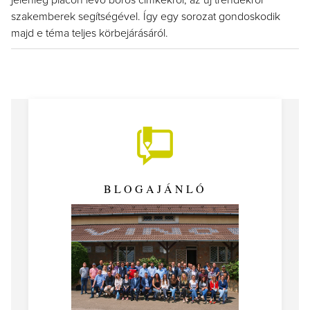
jelenleg piacon lévő boros címkékről, az új trendekről
szakemberek segítségével. Így egy sorozat gondoskodik
majd e téma teljes körbejárásáról.
BLOGAJÁNLÓ