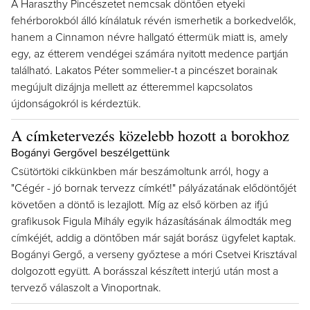
A Haraszthy Pincészetet nemcsak döntően etyeki
fehérborokból álló kínálatuk révén ismerhetik a borkedvelők,
hanem a Cinnamon névre hallgató éttermük miatt is, amely
egy, az étterem vendégei számára nyitott medence partján
található. Lakatos Péter sommelier-t a pincészet borainak
megújult dizájnja mellett az étteremmel kapcsolatos
újdonságokról is kérdeztük.
A címketervezés közelebb hozott a borokhoz
Bogányi Gergővel beszélgettünk
Csütörtöki cikkünkben már beszámoltunk arról, hogy a
"Cégér - jó bornak tervezz címkét!" pályázatának elődöntőjét
követően a döntő is lezajlott. Míg az első körben az ifjú
grafikusok Figula Mihály egyik házasításának álmodták meg
címkéjét, addig a döntőben már saját borász ügyfelet kaptak.
Bogányi Gergő, a verseny győztese a móri Csetvei Krisztával
dolgozott együtt. A borásszal készített interjú után most a
tervező válaszolt a Vinoportnak.