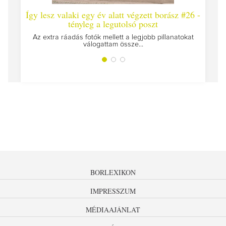
Így lesz valaki egy év alatt végzett borász #26 -
Így les
tényleg a legutolsó poszt
Megírtuk 
Az extra ráadás fotók mellett a legjobb pillanatokat
válogattam össze...
BORLEXIKON
IMPRESSZUM
MÉDIAAJÁNLAT