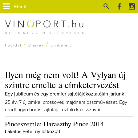
Menü
BORMAGAZIN IGÉNYESEN
/
/
Főoldal
Címkék
címketerv
Ilyen még nem volt! A Vylyan új
szintre emelte a címketervezést
Egy jubileum és egy premier sajtótájékoztatóján jártunk
25 év, 7 új címke, crossover, majdnem összművészet. Egy
rendhagyó boros sajtótájékoztató kulcsszavai.
Pinceszemle: Haraszthy Pince 2014
Lakatos Péter nyilatkozott