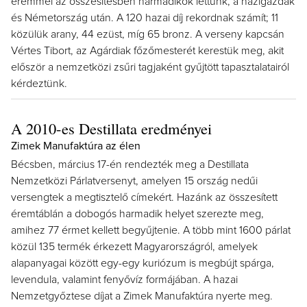
éremmel az összesítésben harmadikok lettünk, a házigazdák
és Németország után. A 120 hazai díj rekordnak számít; 11
közülük arany, 44 ezüst, míg 65 bronz. A verseny kapcsán
Vértes Tibort, az Agárdiak főzőmesterét kerestük meg, akit
először a nemzetközi zsűri tagjaként gyűjtött tapasztalatairól
kérdeztünk.
A 2010-es Destillata eredményei
Zimek Manufaktúra az élen
Bécsben, március 17-én rendezték meg a Destillata
Nemzetközi Párlatversenyt, amelyen 15 ország nedűi
versengtek a megtisztelő címekért. Hazánk az összesített
éremtáblán a dobogós harmadik helyet szerezte meg,
amihez 77 érmet kellett begyűjtenie. A több mint 1600 párlat
közül 135 termék érkezett Magyarországról, amelyek
alapanyagai között egy-egy kuriózum is megbújt spárga,
levendula, valamint fenyővíz formájában. A hazai
Nemzetgyőztese díjat a Zimek Manufaktúra nyerte meg.