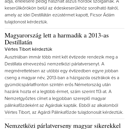
adja, érlelésére pedig használt aszús hordók szolgálnak. A
keserűlikőrökön belül az édeskeserűkhöz sorolható italról,
amely az idei Destillátán ezüstérmet kapott, Ficsor Ádám
tulajdonost kérdeztük.
Magyarország lett a harmadik a 2013-as
Destillatán
Vértes Tibort kérdeztük
Ausztriában immár több mint két évtizede rendezik meg a
Destillata elnevezésű nemzetközi párlatversenyt. A
megmérettetésen az utóbbi egy évtizedben egyre jobban
cseng a magyar név, 2013-ban a házigazda osztrákok és a
gyümölcspárlatfronton szintén erős Németország után
hazánk hozta el a legtöbb érmet, szám szerint 113-at. A
Nemzetgyőztes címet a legjobban szereplő magyar
pálinkafőzdeként az Agárdiak kapták. Ebből az alkalomból
Vértes Tibort, az Agárdi Pálinkafőzde tulajdonosát kérdeztük.
Nemzetközi párlatverseny magyar sikerekkel