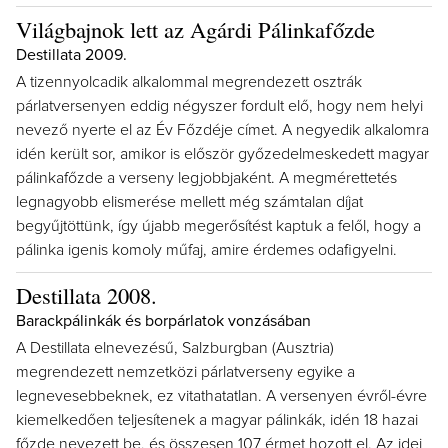
Világbajnok lett az Agárdi Pálinkafőzde
Destillata 2009.
A tizennyolcadik alkalommal megrendezett osztrák
párlatversenyen eddig négyszer fordult elő, hogy nem helyi
nevező nyerte el az Év Főzdéje címet. A negyedik alkalomra
idén került sor, amikor is először győzedelmeskedett magyar
pálinkafőzde a verseny legjobbjaként. A megmérettetés
legnagyobb elismerése mellett még számtalan díjat
begyűjtöttünk, így újabb megerősítést kaptuk a felől, hogy a
pálinka igenis komoly műfaj, amire érdemes odafigyelni.
Destillata 2008.
Barackpálinkák és borpárlatok vonzásában
A Destillata elnevezésű, Salzburgban (Ausztria)
megrendezett nemzetközi párlatverseny egyike a
legnevesebbeknek, ez vitathatatlan. A versenyen évről-évre
kiemelkedően teljesítenek a magyar pálinkák, idén 18 hazai
főzde nevezett be, és összesen 107 érmet hozott el. Az idei