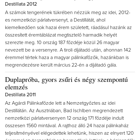
Destillata 2012
A számok tengerének tükrében nézzük meg az idei, 2012-
es nemzetközi párlatversenyt, a Destillátát, ahol
kiemelkedően sok hazai érem született, ráadásul hazánk az
összesített éremtáblázat megtisztelő harmadik helyét
szerezte meg. 10 ország 187 főzdéje közül 26 magyar
nevezett be a versenyre. A tiroli díjátadó után, ahonnan 142
éremmel tértek haza a magyar pálinkafőzők, hazánkban is
megrendezésre került március 22-én a díjátadó gála.
Duplapróba, gyors zsűri és négy szempontú
elemzés
Destillata 2011
Az Agárdi Pálinkafőzde lett a Nemzetgyőztes az idei
Destillátán. Az Ausztriában, Bad Ischlben megrendezett
nemzetközi párlatversenyen 12 ország 171 főzdéje indult
összesen 1560 mintával. A rajthoz álló 24 hazai pálinkaház
teljesítményével elégedettek lehetünk, hiszen az elnyert 120