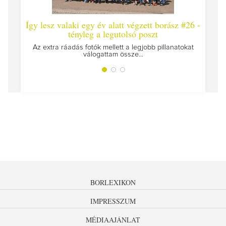
y lesz valaki egy év alatt végzett borász #26 -
Így lesz valak
tényleg a legutolsó poszt
Megírtuk a modulz
z extra ráadás fotók mellett a legjobb pillanatokat
válogattam össze...
BORLEXIKON
IMPRESSZUM
MÉDIAAJÁNLAT