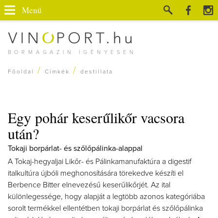
Menü
BORMAGAZIN IGÉNYESEN
/
/
Főoldal
Címkék
destillata
Egy pohár keserűlikőr vacsora
után?
Tokaji borpárlat- és szőlőpálinka-alappal
A Tokaj-hegyaljai Likőr- és Pálinkamanufaktúra a digestif
italkultúra újbóli meghonosítására törekedve készíti el
Berbence Bitter elnevezésű keserűlikőrjét. Az ital
különlegessége, hogy alapját a legtöbb azonos kategóriába
sorolt termékkel ellentétben tokaji borpárlat és szőlőpálinka