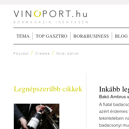
BORMAGAZIN IGÉNYESEN
TÉMA
TOP GASZTRO
BOR&BUSINESS
BLOG
/
/
Főoldal
Címkék
földi bálint
Legnépszerűbb cikkek
Inkább le
Bakó Ambrus vá
A fiatal badacs
azért érdemes v
tekintetében na
badacsonyi mun