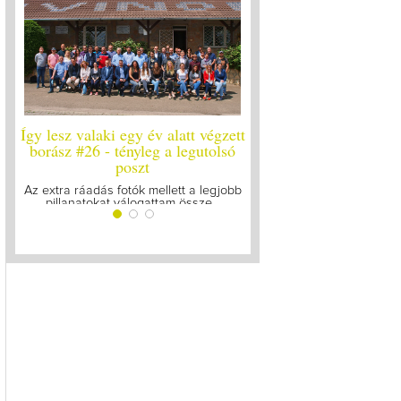
Így lesz valaki egy év alatt végzett
Így lesz valaki egy év 
borász #26 - tényleg a legutolsó
borász #25
poszt
Megírtuk a modulzáró vi
lázasan készülünk az 
Az extra ráadás fotók mellett a legjobb
pillanatokat válogattam össze...