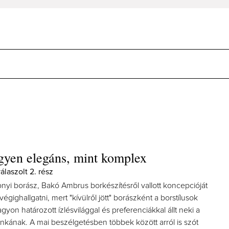
gyen elegáns, mint komplex
laszolt 2. rész
onyi borász, Bakó Ambrus borkészítésről vallott koncepcióját
égighallgatni, mert "kívülről jött" borászként a borstílusok
gyon határozott ízlésvilággal és preferenciákkal állt neki a
kának. A mai beszélgetésben többek között arról is szót