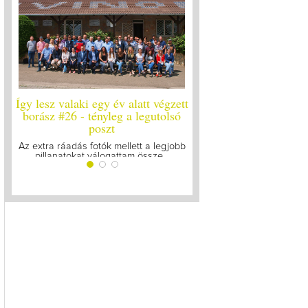
Így lesz valaki egy év alatt végzett
Így lesz valaki egy év 
borász #26 - tényleg a legutolsó
borász #25
poszt
Megírtuk a modulzáró vi
lázasan készülünk az 
Az extra ráadás fotók mellett a legjobb
pillanatokat válogattam össze...