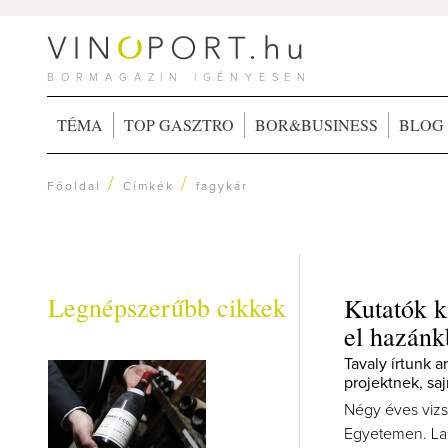
BORMAGAZIN IGÉNYESEN
TÉMA
TOP GASZTRO
BOR&BUSINESS
BLOG
/
/
Főoldal
Címkék
fagykár
Legnépszerűbb cikkek
Kutatók k
el hazánk
Tavaly írtunk 
projektnek, sa
Négy éves vizs
Egyetemen. La