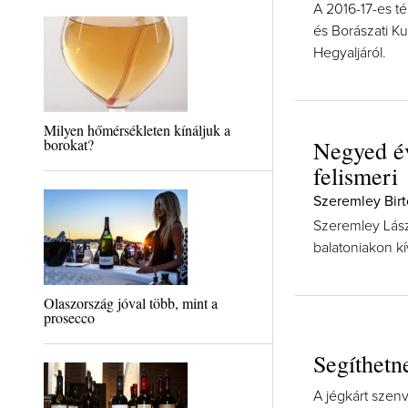
A 2016-17-es té
és Borászati Ku
Hegyaljáról.
Milyen hőmérsékleten kínáljuk a
borokat?
Negyed é
felismeri
Szeremley Bir
Szeremley Lászl
balatoniakon kí
Olaszország jóval több, mint a
prosecco
Segíthetn
A jégkárt szenv