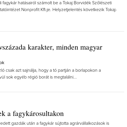
li fagykár hatásairól számolt be a Tokaj Borvidék Szőlészeti
tatóintézet Nonprofit Kft-je. Helyzetjelentés következik Tokaj-
vszázada karakter, minden magyar
tok
ó csak azt sajnálja, hogy a tó partján a borlapokon a
vül sok egyéb régió borát is megtalálni...
ek a fagykárosultakon
edett gazdák után a fagykár sújtotta agrárvállalkozások is