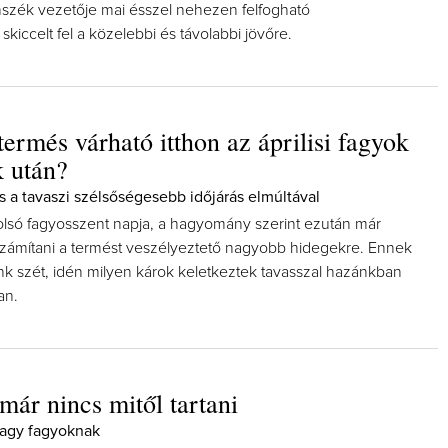
anszék vezetője mai ésszel nehezen felfogható
skiccelt fel a közelebbi és távolabbi jövőre.
ermés várható itthon az áprilisi fagyok
k után?
s a tavaszi szélsőségesebb időjárás elmúltával
tolsó fagyosszent napja, a hagyomány szerint ezután már
számítani a termést veszélyeztető nagyobb hidegekre. Ennek
k szét, idén milyen károk keletkeztek tavasszal hazánkban
an.
már nincs mitől tartani
nagy fagyoknak