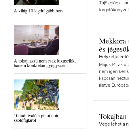
Tájökológiai t
A világ 10 legdrágább bora
forgatókönyvet 
Mekkora t
és jégeső
Helyzetjelenté
A tokaji aszú nem csak luxuscikk,
hanem konkrétan gyógyszer
Május 14. az u
nem igen kell 
kapcsán néztün
illetve Európáb
Tokajban 
10 tudnivaló a pinot noir
szőlőfajtáról
Vége lehet a 