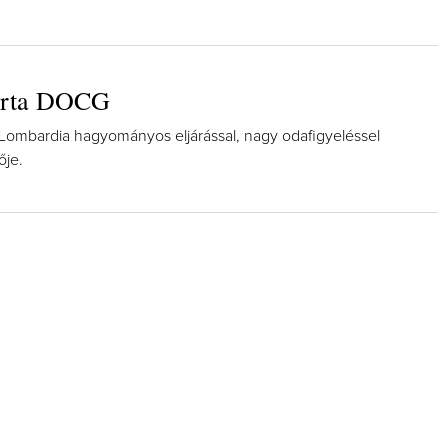
orta DOCG
 Lombardia hagyományos eljárással, nagy odafigyeléssel
ője.