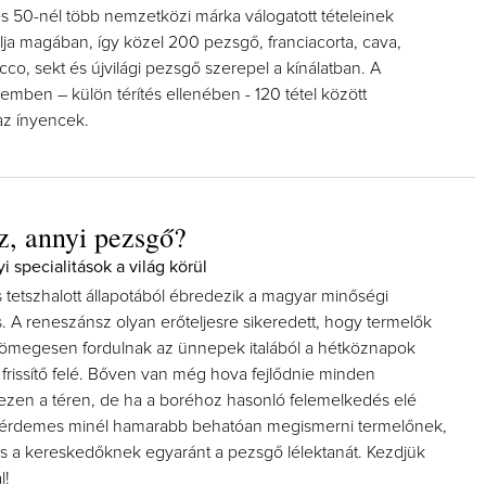
és 50-nél több nemzetközi márka válogatott tételeinek
alja magában, így közel 200 pezsgő, franciacorta, cava,
co, sekt és újvilági pezsgő szerepel a kínálatban. A
mben – külön térítés ellenében - 120 tétel között
az ínyencek.
, annyi pezsgő?
yi specialitások a világ körül
 tetszhalott állapotából ébredezik a magyar minőségi
. A reneszánsz olyan erőteljesre sikeredett, hogy termelők
tömegesen fordulnak az ünnepek italából a hétköznapok
 frissítő felé. Bőven van még hova fejlődnie minden
en a téren, de ha a boréhoz hasonló felemelkedés elé
 érdemes minél hamarabb behatóan megismerni termelőnek,
s a kereskedőknek egyaránt a pezsgő lélektanát. Kezdjük
l!