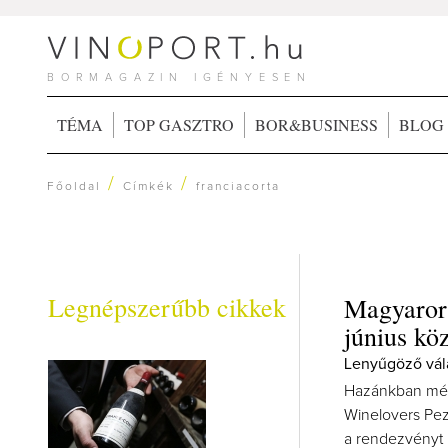
BORMAGAZIN IGÉNYESEN
TÉMA
TOP GASZTRO
BOR&BUSINESS
BLOG
/
/
Főoldal
Címkék
franciacorta
Legnépszerűbb cikkek
Magyarors
június kö
Lenyűgöző vál
Hazánkban még 
Winelovers Pez
a rendezvényt 