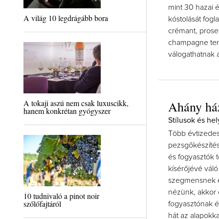
mint 30 hazai 
A világ 10 legdrágább bora
kóstolását fogl
crémant, prosec
champagne tere
válogathatnak 
A tokaji aszú nem csak luxuscikk,
Ahány ház
hanem konkrétan gyógyszer
Stílusok és hel
Több évtizedes
pezsgőkészítés
és fogyasztók 
kísérőjévé váló
szegmensnek ez
nézünk, akkor
10 tudnivaló a pinot noir
szőlőfajtáról
fogyasztónak é
hát az alapokka