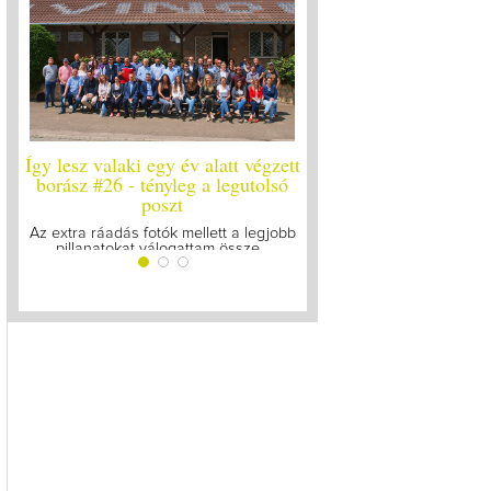
Így lesz valaki egy év alatt végzett
Így lesz valaki egy év ala
borász #26 - tényleg a legutolsó
borász #25
poszt
Megírtuk a modulzáró vizsg
lázasan készülünk az uto
Az extra ráadás fotók mellett a legjobb
pillanatokat válogattam össze...