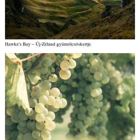
Hawke's Bay – Új-Zéland gyümölcsöskertje