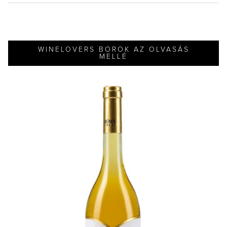
WINELOVERS BOROK AZ OLVASÁS
MELLÉ