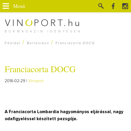
Menü
BORMAGAZIN IGÉNYESEN
/
/
Főoldal
Borlexikon
Franciacorta DOCG
Franciacorta DOCG
2016-02-29 |
Vinoport
A Franciacorta Lombardia hagyományos eljárással, nagy
odafigyeléssel készített pezsgője.