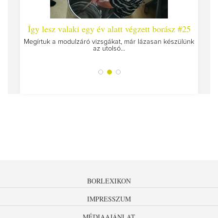
 #26 -
Így lesz valaki egy év alatt végzett borász #25
Így l
Megírtuk a modulzáró vizsgákat, már lázasan készülünk
az utolsó...
tokat
A jár
BORLEXIKON
IMPRESSZUM
MÉDIAAJÁNLAT