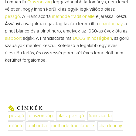
Lombardia
Olaszország
leggazdagabb tartománya, nem lehet
véletlen, hogy innen kerül ki az egyik legkiválóbb olasz
pezsgő
. A Franciacorta
methode traditionelle
eljárással készül.
Ásványi anyagokban gazdag talajon terem itt a
chardonnay
, a
pinot bianco és a pinot nero, amelyek az 1960-as évek óta az
alapbort
adják. A Franciacorta ma
DOCG minőségben
, szigorú
szabályok mentén készül. Kötelező a legalább egy éves
élesztőn tartás, és összességében két éves kora előtt nem
kerülhet forgalomba.
CÍMKÉK
pezsgő
olaszország
olasz pezsgő
franciacorta
milánó
lombardia
methode traditionelle
chardonnay