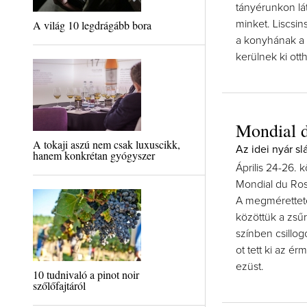
tányérunkon lát
A világ 10 legdrágább bora
minket. Liscsi
a konyhának a v
kerülnek ki ott
Mondial 
A tokaji aszú nem csak luxuscikk,
Az idei nyár sl
hanem konkrétan gyógyszer
Április 24-26.
Mondial du Rosé
A megméretteté
közöttük a zsűr
színben csillog
ot tett ki az é
ezüst.
10 tudnivaló a pinot noir
szőlőfajtáról