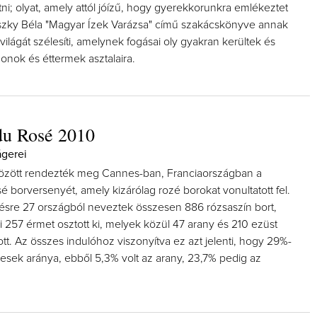
ni; olyat, amely attól jóízű, hogy gyerekkorunkra emlékeztet
nszky Béla "Magyar Ízek Varázsa" című szakácskönyve annak
ilágát szélesíti, amelynek fogásai oly gyakran kerültek és
honok és éttermek asztalaira.
du Rosé 2010
ágerei
 között rendezték meg Cannes-ban, Franciaországban a
 borversenyét, amely kizárólag rozé borokat vonultatott fel.
sre 27 országból neveztek összesen 886 rózsaszín bort,
i 257 érmet osztott ki, melyek közül 47 arany és 210 ezüst
ott. Az összes indulóhoz viszonyítva ez azt jelenti, hogy 29%-
rmesek aránya, ebből 5,3% volt az arany, 23,7% pedig az