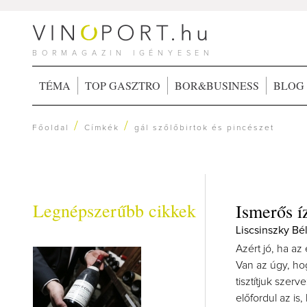
BORMAGAZIN IGÉNYESEN
TÉMA
TOP GASZTRO
BOR&BUSINESS
BLOG
/
/
Főoldal
Címkék
gál szőlőbirtok és pincészet
Legnépszerűbb cikkek
Ismerős í
Liscsinszky Bé
Azért jó, ha a
Van az úgy, ho
tisztítjuk szer
előfordul az is