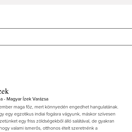
zek
la - Magyar Ízek Varázsa
z ember maga főz, mert könnyedén engedhet hangulatának.
gy egy egzotikus indiai fogásra vágyunk, máskor szívesen
vezetünket egy friss zöldségekből álló salátával, de gyakran
, hogy valami ismerős, otthonos ételt szeretnénk a