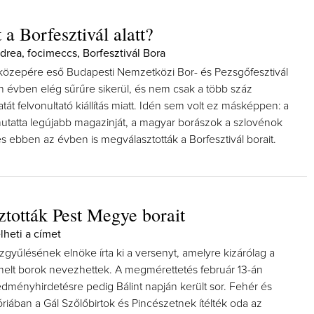
 a Borfesztivál alatt?
Andrea, focimeccs, Borfesztivál Bora
özepére eső Budapesti Nemzetközi Bor- és Pezsgőfesztivál
n évben elég sűrűre sikerül, és nem csak a több száz
atát felvonultató kiállítás miatt. Idén sem volt ez másképpen: a
utatta legújabb magazinját, a magyar borászok a szlovénok
 és ebben az évben is megválasztották a Borfesztivál borait.
tották Pest Megye borait
lheti a címet
gyűlésének elnöke írta ki a versenyt, amelyre kizárólag a
lt borok nevezhettek. A megmérettetés február 13-án
eredményhirdetésre pedig Bálint napján került sor. Fehér és
riában a Gál Szőlőbirtok és Pincészetnek ítélték oda az