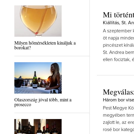
Mi történt
Kiállítás, St. 
A szeptember k
öt napja minde
Milyen hőmérsékleten kínáljuk a
pincészet kínál
borokat?
St. Andrea bem
ellen fociztak,
Megválasz
Olaszország jóval több, mint a
Három bor vise
prosecco
Pest Megye Köz
megyében terme
zajlott le, az 
rosé bor kategó