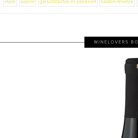
etyek
sopron
gál szőlőbirtok és pincészet
balaton-felvidék
WINELOVERS BO