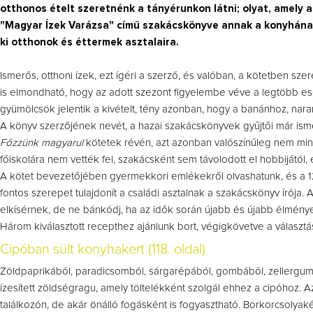
otthonos ételt szeretnénk a tányérunkon látni; olyat, amely a
"Magyar Ízek Varázsa" című szakácskönyve annak a konyhának a
ki otthonok és éttermek asztalaira.
Ismerős, otthoni ízek, ezt ígéri a szerző, és valóban, a kötetben s
is elmondható, hogy az adott szezont figyelembe véve a legtöbb esetbe
gyümölcsök jelentik a kivételt, tény azonban, hogy a banánhoz, nar
A könyv szerzőjének nevét, a hazai szakácskönyvek gyűjtői már ism
Főzzünk magyarul
kötetek révén, azt azonban valószínűleg nem mind
főiskolára nem vették fel, szakácsként sem távolodott el hobbijától, 
A kötet bevezetőjében gyermekkori emlékekről olvashatunk, és a 12 
fontos szerepet tulajdonít a családi asztalnak a szakácskönyv írója. 
elkísérnek, de ne bánkódj, ha az idők során újabb és újabb élmény
Három kiválasztott recepthez ajánlunk bort, végigkövetve a választás
Cipóban sült konyhakert (118. oldal)
Zöldpaprikából, paradicsomból, sárgarépából, gombából, zellergumó
ízesített zöldségragu, amely töltelékként szolgál ehhez a cipóhoz. A
találkozón, de akár önálló fogásként is fogyasztható. Borkorcsolyaké