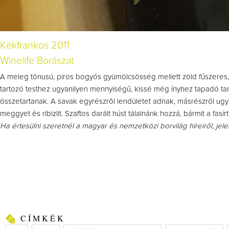
Kékfrankos 2011
Winelife Borászat
A meleg tónusú, piros bogyós gyümölcsösség mellett zöld fűszeres, 
tartozó testhez ugyanilyen mennyiségű, kissé még ínyhez tapadó ta
összetartanak. A savak egyrészről lendületet adnak, másrészről ug
meggyet és ribizlit. Szaftos darált húst tálalnánk hozzá, bármit a fasí
Ha értesülni szeretnél a magyar és nemzetközi borvilág híreiről, jel
CÍMKÉK