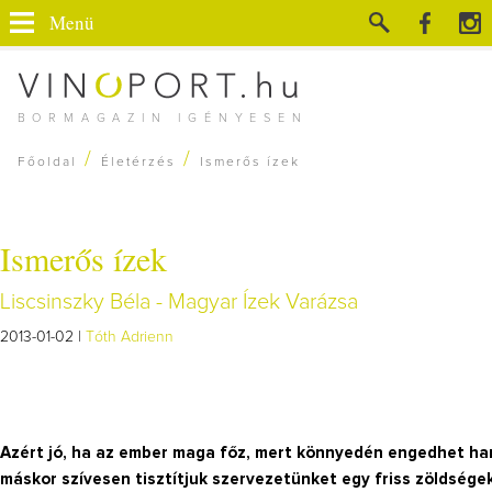
Menü
BORMAGAZIN IGÉNYESEN
/
/
Főoldal
Életérzés
Ismerős ízek
Ismerős ízek
Liscsinszky Béla - Magyar Ízek Varázsa
2013-01-02 |
Tóth Adrienn
Azért jó, ha az ember maga főz, mert könnyedén engedhet han
máskor szívesen tisztítjuk szervezetünket egy friss zöldségekb