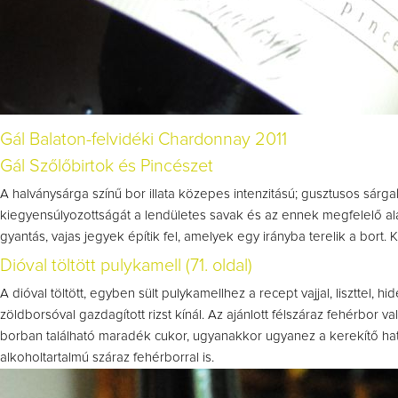
Gál Balaton-felvidéki Chardonnay 2011
Gál Szőlőbirtok és Pincészet
A halványsárga színű bor illata közepes intenzitású; gusztusos sárg
kiegyensúlyozottságát a lendületes savak és az ennek megfelelő alap
gyantás, vajas jegyek építik fel, amelyek egy irányba terelik a bort
Dióval töltött pulykamell (71. oldal)
A dióval töltött, egyben sült pulykamellhez a recept vajjal, liszttel, h
zöldborsóval gazdagított rizst kínál. Az ajánlott félszáraz fehérbor v
borban található maradék cukor, ugyanakkor ugyanez a kerekítő hat
alkoholtartalmú száraz fehérborral is.