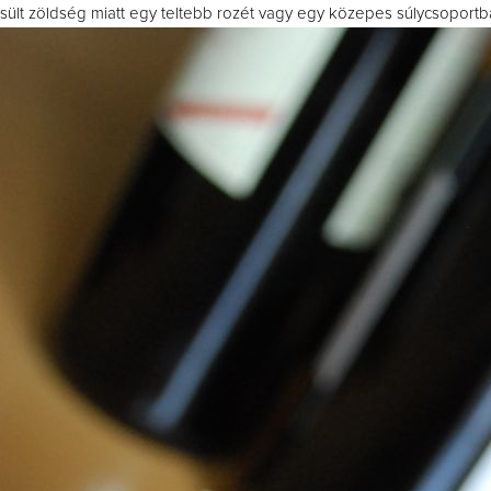
sült zöldség miatt egy teltebb rozét vagy egy közepes súlycsoportb