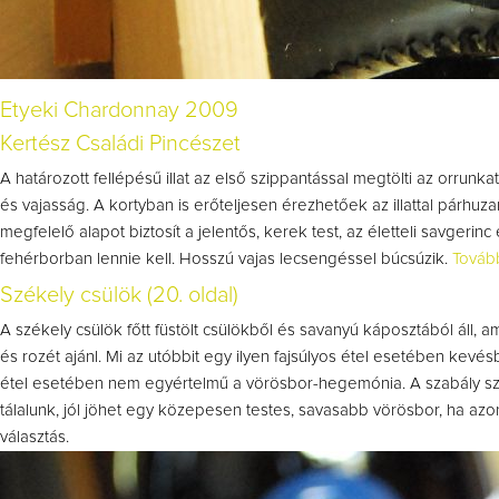
Etyeki Chardonnay 2009
Kertész Családi Pincészet
A határozott fellépésű illat az első szippantással megtölti az orrunka
és vajasság. A kortyban is erőteljesen érezhetőek az illattal párh
megfelelő alapot biztosít a jelentős, kerek test, az életteli savgeri
fehérborban lennie kell. Hosszú vajas lecsengéssel búcsúzik.
Továb
Székely csülök (20. oldal)
A székely csülök főtt füstölt csülökből és savanyú káposztából áll, a
és rozét ajánl. Mi az utóbbit egy ilyen fajsúlyos étel esetében kevés
étel esetében nem egyértelmű a vörösbor-hegemónia. A szabály szer
tálalunk, jól jöhet egy közepesen testes, savasabb vörösbor, ha azo
választás.