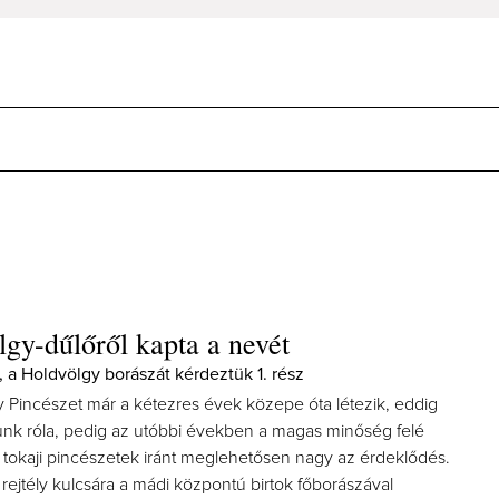
gy-dűlőről kapta a nevét
, a Holdvölgy borászát kérdeztük 1. rész
y Pincészet már a kétezres évek közepe óta létezik, eddig
tunk róla, pedig az utóbbi években a magas minőség felé
b tokaji pincészetek iránt meglehetősen nagy az érdeklődés.
 rejtély kulcsára a mádi központú birtok főborászával