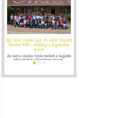
Így lesz valaki egy év alatt végzett
Így lesz valaki egy év 
borász #26 - tényleg a legutolsó
borász #25
poszt
Megírtuk a modulzáró vi
lázasan készülünk az 
Az extra ráadás fotók mellett a legjobb
pillanatokat válogattam össze...