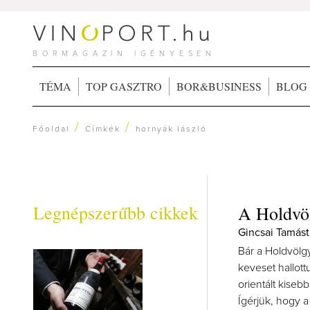
BORMAGAZIN IGÉNYESEN
TÉMA
TOP GASZTRO
BOR&BUSINESS
BLOG
/
/
Főoldal
Címkék
hornyák lászló
Legnépszerűbb cikkek
A Holdvöl
Gincsai Tamást
Bár a Holdvölg
keveset hallot
orientált kiseb
Ígérjük, hogy a