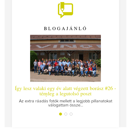
BLOGAJÁNLÓ
Így lesz valaki egy év alatt végzett borász #26 -
Így 
tényleg a legutolsó poszt
Megírt
Az extra ráadás fotók mellett a legjobb pillanatokat
válogattam össze...