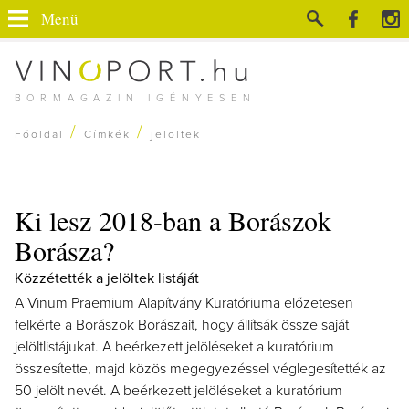
Menü
BORMAGAZIN IGÉNYESEN
/
/
Főoldal
Címkék
jelöltek
Ki lesz 2018-ban a Borászok
Borásza?
Közzétették a jelöltek listáját
A Vinum Praemium Alapítvány Kuratóriuma előzetesen
felkérte a Borászok Borászait, hogy állítsák össze saját
jelöltlistájukat. A beérkezett jelöléseket a kuratórium
összesítette, majd közös megegyezéssel véglegesítették az
50 jelölt nevét. A beérkezett jelöléseket a kuratórium