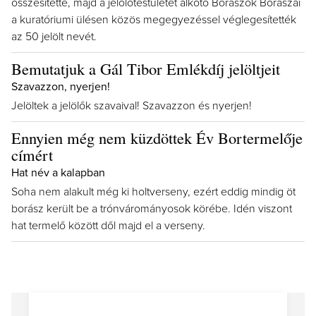
összesítette, majd a jelölőtestületet alkotó Borászok Borászai
a kuratóriumi ülésen közös megegyezéssel véglegesítették
az 50 jelölt nevét.
Bemutatjuk a Gál Tibor Emlékdíj jelöltjeit
Szavazzon, nyerjen!
Jelöltek a jelölők szavaival! Szavazzon és nyerjen!
Ennyien még nem küzdöttek Év Bortermelője
címért
Hat név a kalapban
Soha nem alakult még ki holtverseny, ezért eddig mindig öt
borász került be a trónvárományosok körébe. Idén viszont
hat termelő között dől majd el a verseny.