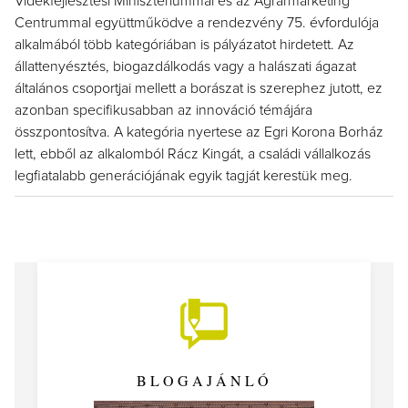
Vidékfejlesztési Minisztériummal és az Agrármarketing
Centrummal együttműködve a rendezvény 75. évfordulója
alkalmából több kategóriában is pályázatot hirdetett. Az
állattenyésztés, biogazdálkodás vagy a halászati ágazat
általános csoportjai mellett a borászat is szerephez jutott, ez
azonban specifikusabban az innováció témájára
összpontosítva. A kategória nyertese az Egri Korona Borház
lett, ebből az alkalomból Rácz Kingát, a családi vállalkozás
legfiatalabb generációjának egyik tagját kerestük meg.
BLOGAJÁNLÓ