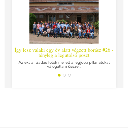
Így lesz valaki egy év alatt végzett borász #26 -
Így 
tényleg a legutolsó poszt
Megírt
Az extra ráadás fotók mellett a legjobb pillanatokat
válogattam össze...