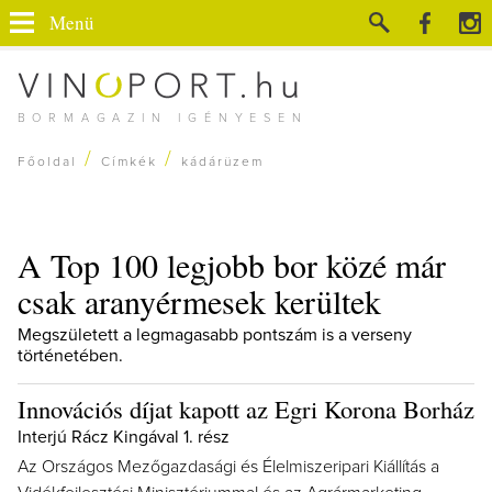
Menü
BORMAGAZIN IGÉNYESEN
/
/
Főoldal
Címkék
kádárüzem
A Top 100 legjobb bor közé már
csak aranyérmesek kerültek
Megszületett a legmagasabb pontszám is a verseny
történetében.
Innovációs díjat kapott az Egri Korona Borház
Interjú Rácz Kingával 1. rész
Az Országos Mezőgazdasági és Élelmiszeripari Kiállítás a