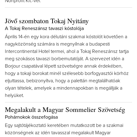
Nonprofit Kft.-vel.
Jövő szombaton Tokaj Nyitány
A Tokaj Reneszánsz tavaszi kóstolója
Április 14-én egy kora délutáni szakmai kóstolót követően a
nagyközönség számára is megnyílnak a budapesti
Intercontinental Hotel termei, ahol a Tokaj Reneszánsz tartja
meg szokásos tavaszi borbemutatóját. A szervezet idén a
Borjour csapatával lépett szövetségre annak érdekében,
hogy a tokaji borokat minél szélesebb borfogyasztói körhöz
eljuttassa, bebizonyítva, hogy a palettán megtalálhatóak
olyan tételek, amelyek a mindennapokban is megállják a
helyüket.
Megalakult a Magyar Sommelier Szövetség
Pohárnokok összefogása
Egy sajtótájékoztató keretében mutatkozott be a szakmai
közönségnek az idén tavasszal megalakult Magyar