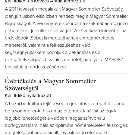
Káli Ildikót és Kovács Antalt kérdeztük
A 2011 tavaszán megalakult Magyar Sommelier Szövetség
idén júniusban első ízben rendezi meg a Magyar Sommelier
Bajnokságot. A versenyre elsősorban a szakmában dolgozó
pohárnokok jelentkezését várják. A következő interjúból az
érdeklődők többet is megtudhatnak a megmérettetés
menetéről, valamint a felkészüléshez való
segítségnyújtásként közöljük a dekantálás és a
pezsgőfelszolgálás hivatalos menetét, amelyet a MASOSZ
bocsátott a rendelkezésünkre.
Évértékelés a Magyar Sommelier
Szövetségtől
Káli Ildikó nyilatkozott
A hazai borkultúra fejlődésében jelentős szerepet töltenek
be a sommelier-k, hiszen az éttermek kínálják az egyik
legjobb lehetőséget a valóban magas színvonalú
borfogyasztásra, hála az optimális hőmérsékleten felszolgált,
megfelelő pohárban kínált, ínycsiklandó étel mellé