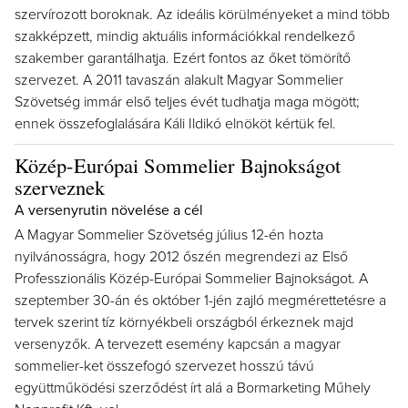
szervírozott boroknak. Az ideális körülményeket a mind több
szakképzett, mindig aktuális információkkal rendelkező
szakember garantálhatja. Ezért fontos az őket tömörítő
szervezet. A 2011 tavaszán alakult Magyar Sommelier
Szövetség immár első teljes évét tudhatja maga mögött;
ennek összefoglalására Káli Ildikó elnököt kértük fel.
Közép-Európai Sommelier Bajnokságot
szerveznek
A versenyrutin növelése a cél
A Magyar Sommelier Szövetség július 12-én hozta
nyilvánosságra, hogy 2012 őszén megrendezi az Első
Professzionális Közép-Európai Sommelier Bajnokságot. A
szeptember 30-án és október 1-jén zajló megmérettetésre a
tervek szerint tíz környékbeli országból érkeznek majd
versenyzők. A tervezett esemény kapcsán a magyar
sommelier-ket összefogó szervezet hosszú távú
együttműködési szerződést írt alá a Bormarketing Műhely