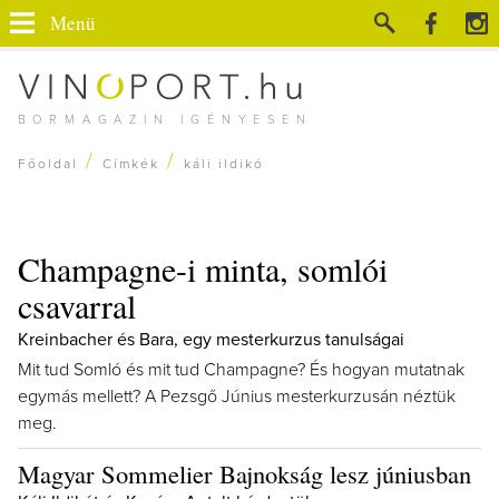
Menü
BORMAGAZIN IGÉNYESEN
/
/
Főoldal
Címkék
káli ildikó
Champagne-i minta, somlói
csavarral
Kreinbacher és Bara, egy mesterkurzus tanulságai
Mit tud Somló és mit tud Champagne? És hogyan mutatnak
egymás mellett? A Pezsgő Június mesterkurzusán néztük
meg.
Magyar Sommelier Bajnokság lesz júniusban