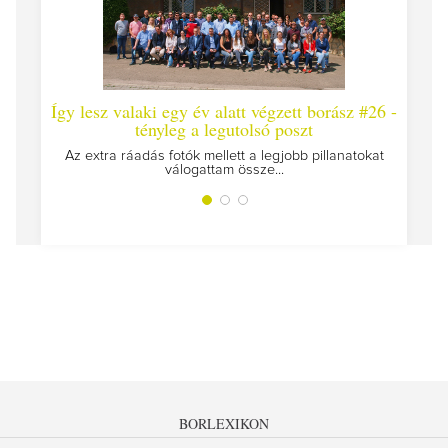
Így lesz valaki egy év alatt végzett borász #26 -
Így l
tényleg a legutolsó poszt
Megírt
Az extra ráadás fotók mellett a legjobb pillanatokat
válogattam össze...
BORLEXIKON