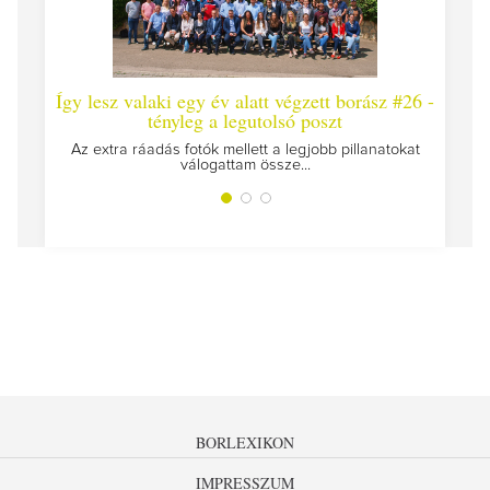
Így lesz valaki egy év alatt végzett borász #26 -
Így 
tényleg a legutolsó poszt
Megírt
Az extra ráadás fotók mellett a legjobb pillanatokat
válogattam össze...
BORLEXIKON
IMPRESSZUM