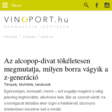
Menü
BORMAGAZIN IGÉNYESEN
/
/
Főoldal
Címkék
kalória
Az alcopop-divat tökéletesen
megmutatja, milyen borra vágyik a
z-generáció
Tények, tévhitek, tanácsok
Egészséges, kompakt, menő – ezt sugallja magáról a világ
jelenleg legtrendibb, alkoholos itala. Bár az üzenet sántít, ha
a borágazat labdába akar rúgni a fiataloknál, bizonyos
értelemben követnie kell a mintát.