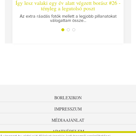
Így lesz valaki egy év alatt végzett borász #26 -
Így 
tényleg a legutolsó poszt
Megírt
Az extra ráadás fotók mellett a legjobb pillanatokat
válogattam össze...
BORLEXIKON
IMPRESSZUM
MÉDIAAJÁNLAT
ADATVÉDELEM