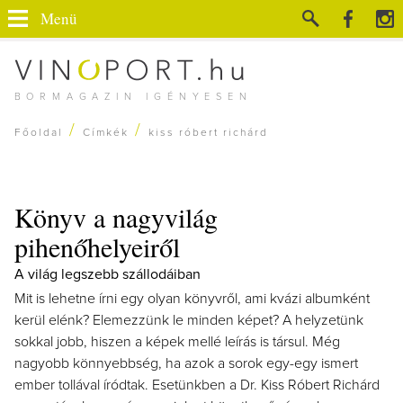
Menü
BORMAGAZIN IGÉNYESEN
/
/
Főoldal
Címkék
kiss róbert richárd
Könyv a nagyvilág
pihenőhelyeiről
A világ legszebb szállodáiban
Mit is lehetne írni egy olyan könyvről, ami kvázi albumként
kerül elénk? Elemezzünk le minden képet? A helyzetünk
sokkal jobb, hiszen a képek mellé leírás is társul. Még
nagyobb könnyebbség, ha azok a sorok egy-egy ismert
ember tollával íródtak. Esetünkben a Dr. Kiss Róbert Richárd