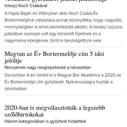
Interjú Koch Csabával
A Hajós-Baján és Villányban aktív Koch Csaba Év
Bortermelőjévé választása annak bizonyítéka, hogy nagyobb
mennyiségben is lehet kiemelkedőt alkotni. A borász csúcsra
jutásában szerepe volt egy elcserélt Opelnek és a
nagymama ebédjének. Erről is beszélgettünk vele.
Megvan az Év Bortermelője cím 5 idei
jelöltje
Nincsenek nagy meglepetések a névsorban
December 4-én hirdeti ki a Magyar Bor Akadémia a 2020-as
Év Bortermelője cím győztesét. Nyilvánosságra hozták a
döntősöket.
2020-ban is megválasztották a legszebb
szőlőbirtokokat
Három kategóriában is győztest hirdettek