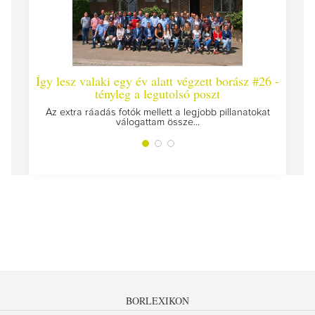
lesz valaki egy év alatt végzett borász #26 -
Így lesz valaki 
tényleg a legutolsó poszt
Megírtuk a modulzár
extra ráadás fotók mellett a legjobb pillanatokat
válogattam össze...
BORLEXIKON