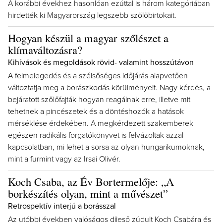
A korábbi évekhez hasonlóan ezúttal is három kategóriában
hirdették ki Magyarország legszebb szőlőbirtokait.
Hogyan készül a magyar szőlészet a
klímaváltozásra?
Kihívások és megoldások rövid- valamint hosszútávon
A felmelegedés és a szélsőséges időjárás alapvetően
változtatja meg a borászkodás körülményeit. Nagy kérdés, a
bejáratott szőlőfajták hogyan reagálnak erre, illetve mit
tehetnek a pincészetek és a döntéshozók a hatások
mérséklése érdekében. A megkérdezett szakemberek
egészen radikális forgatókönyvet is felvázoltak azzal
kapcsolatban, mi lehet a sorsa az olyan hungarikumoknak,
mint a furmint vagy az Irsai Olivér.
Koch Csaba, az Év Bortermelője: „A
borkészítés olyan, mint a művészet”
Retrospektív interjú a borásszal
Az utóbbi években valóságos díjeső zúdult Koch Csabára és