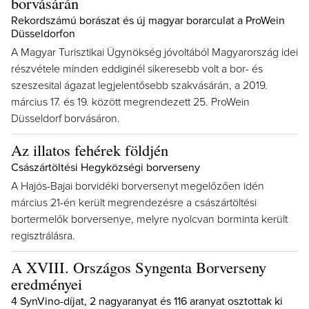
borvásárán
Rekordszámú borászat és új magyar borarculat a ProWein
Düsseldorfon
A Magyar Turisztikai Ügynökség jóvoltából Magyarország idei
részvétele minden eddiginél sikeresebb volt a bor- és
szeszesital ágazat legjelentősebb szakvásárán, a 2019.
március 17. és 19. között megrendezett 25. ProWein
Düsseldorf borvásáron.
Az illatos fehérek földjén
Császártöltési Hegyközségi borverseny
A Hajós-Bajai borvidéki borversenyt megelőzően idén
március 21-én került megrendezésre a császártöltési
bortermelők borversenye, melyre nyolcvan borminta került
regisztrálásra.
A XVIII. Országos Syngenta Borverseny
eredményei
4 SynVino-díjat, 2 nagyaranyat és 116 aranyat osztottak ki