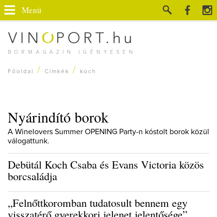
Menü
BORMAGAZIN IGÉNYESEN
/
/
Főoldal
Címkék
koch
Nyárindító borok
A Winelovers Summer OPENING Party-n kóstolt borok közül
válogattunk.
Debütál Koch Csaba és Evans Victoria közös
borcsaládja
„Felnőttkoromban tudatosult bennem egy
visszatérő gyerekkori jelenet jelentősége”