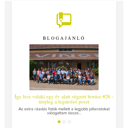
BLOGAJÁNLÓ
Így lesz valaki egy év alatt végzett borász #26 -
Így 
tényleg a legutolsó poszt
Megírt
Az extra ráadás fotók mellett a legjobb pillanatokat
válogattam össze...