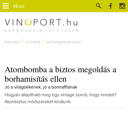
Menü
BORMAGAZIN IGÉNYESEN
/
/
Főoldal
Címkék
kormeghatározás
Atombomba a biztos megoldás a
borhamisítás ellen
Jó a világbékének, jó a bormaffiának
Hogyan állapítható meg egy vintage borról, hogy eredeti?
Atombiztos módszereket kínálunk.