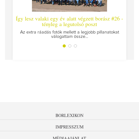
Így lesz valaki egy év alatt végzett borász #26 -
Így 
tényleg a legutolsó poszt
Megírt
Az extra ráadás fotók mellett a legjobb pillanatokat
válogattam össze...
BORLEXIKON
IMPRESSZUM
MÉDIAAJÁNLAT