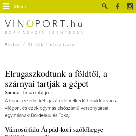
Menü
BORMAGAZIN IGÉNYESEN
/
/
Főoldal
Címkék
olaszliszka
Elrugaszkodtunk a földtől, a
szárnyai tartják a gépet
Samuel Tinon interjú
A francia szerint két igazán kiemelkedő borvidék van a
világon, és ezek egymás elsőszámú versenytársai
egymásnak: Bordeaux és Tokaj.
Vámosújfalu Árpád-kori szőlőhegye