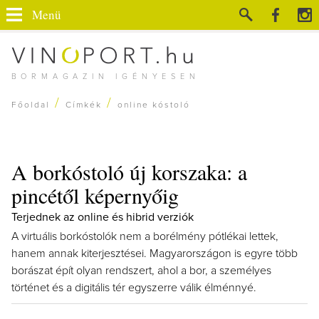
Menü
BORMAGAZIN IGÉNYESEN
/
/
Főoldal
Címkék
online kóstoló
A borkóstoló új korszaka: a
pincétől képernyőig
Terjednek az online és hibrid verziók
A virtuális borkóstolók nem a borélmény pótlékai lettek,
hanem annak kiterjesztései. Magyarországon is egyre több
borászat épít olyan rendszert, ahol a bor, a személyes
történet és a digitális tér egyszerre válik élménnyé.