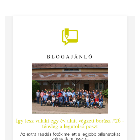
BLOGAJÁNLÓ
Így lesz valaki egy év alatt végzett borász #26 -
Így 
tényleg a legutolsó poszt
Megírt
Az extra ráadás fotók mellett a legjobb pillanatokat
válogattam össze...