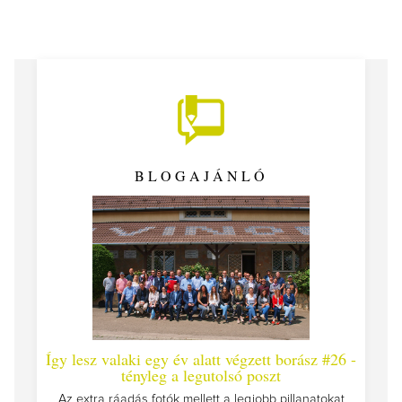
BLOGAJÁNLÓ
Így lesz valaki egy év alatt végzett borász #26 -
Így 
tényleg a legutolsó poszt
Megírt
Az extra ráadás fotók mellett a legjobb pillanatokat