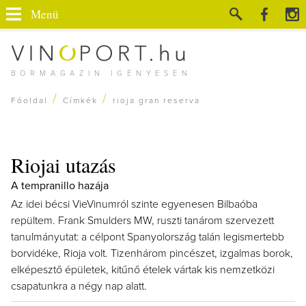
Menü
BORMAGAZIN IGÉNYESEN
/
/
Főoldal
Címkék
rioja gran reserva
Riojai utazás
A tempranillo hazája
Az idei bécsi VieVinumról szinte egyenesen Bilbaóba
repültem. Frank Smulders MW, ruszti tanárom szervezett
tanulmányutat: a célpont Spanyolország talán legismertebb
borvidéke, Rioja volt. Tizenhárom pincészet, izgalmas borok,
elképesztő épületek, kitűnő ételek vártak kis nemzetközi
csapatunkra a négy nap alatt.