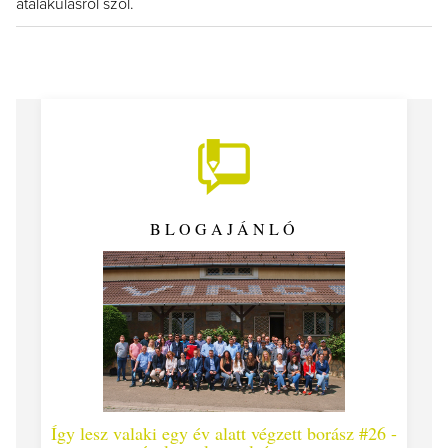
átalakulásról szól.
BLOGAJÁNLÓ
Így lesz valaki egy év alatt végzett borász #26 -
Így 