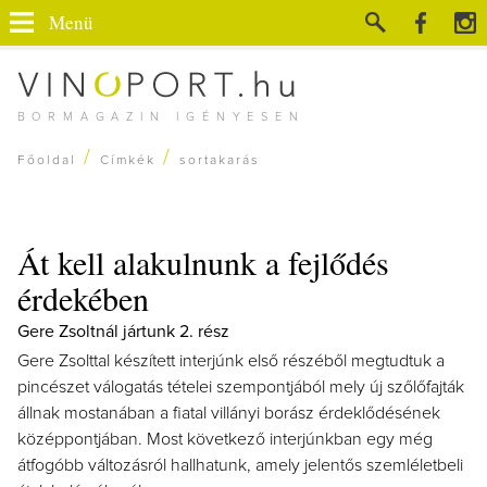
Menü
BORMAGAZIN IGÉNYESEN
/
/
Főoldal
Címkék
sortakarás
Át kell alakulnunk a fejlődés
érdekében
Gere Zsoltnál jártunk 2. rész
Gere Zsolttal készített interjúnk első részéből megtudtuk a
pincészet válogatás tételei szempontjából mely új szőlőfajták
állnak mostanában a fiatal villányi borász érdeklődésének
középpontjában. Most következő interjúnkban egy még
átfogóbb változásról hallhatunk, amely jelentős szemléletbeli