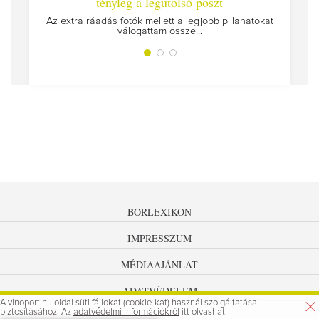
tényleg a legutolsó poszt
Megírt
Az extra ráadás fotók mellett a legjobb pillanatokat
válogattam össze...
BORLEXIKON
IMPRESSZUM
MÉDIAAJÁNLAT
ADATVÉDELEM
A vinoport.hu oldal süti fájlokat (cookie-kat) használ szolgáltatásai
biztosításához. Az
adatvédelmi információkról
itt olvashat.