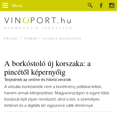
Menü
BORMAGAZIN IGÉNYESEN
/
/
Főoldal
Címkék
virtuális borkóstolás
A borkóstoló új korszaka: a
pincétől képernyőig
Terjednek az online és hibrid verziók
A virtuális borkóstolók nem a borélmény pótlékai lettek,
hanem annak kiterjesztései. Magyarországon is egyre több
borászat épít olyan rendszert, ahol a bor, a személyes
történet és a digitális tér egyszerre válik élménnyé.