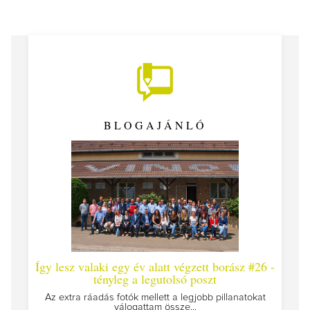
BLOGAJÁNLÓ
Így lesz valaki egy év alatt végzett borász #26 -
Így 
tényleg a legutolsó poszt
Megírt
Az extra ráadás fotók mellett a legjobb pillanatokat
válogattam össze...