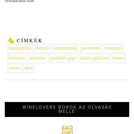
restaurálta már.
CÍMKÉK
barbaresco
barolo
olaszország
piemonte
moscato
barbera
dolcetto
giovanni gaja
bruno giacosa
treiso
neive
alba
WINELOVERS BOROK AZ OLVASÁS
MELLÉ