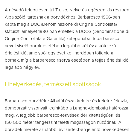
A névadó településen túl Treiso, Neive és egészen kis részben
Alba szőlői tartoznak a borvidékhez. Barbaresco 1966-ban
kapta meg a DOC (Denominazione di Origine Controllata)
státuszt, amelyet 1980-ban emeltek a DOCG (Denominazione di
Origine Controllata e Garantita) kategóriába. A barbaresco
nevet viselő borok esetében legalább két év a kötelező
érlelési idő, amelyből egy évet kell hordóban töltenie a
bornak, míg a barbaresco riserva esetében a teljes érlelési idő
legalább négy év.
Elhelyezkedés, természeti adottságok
Barbaresco borvidéke Albától északkeletre és keletre fekszik,
domborzati viszonyait leginkább a Langhe-dombság határozza
meg. A legjobb barbaresco-fekvések déli kitettségűek, és
150-500 méter tengerszint feletti magasságon húzódnak. A
borvidék mérete az utóbbi évtizedekben jelentő növekedésen