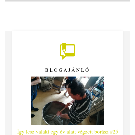
BLOGAJÁNLÓ
 #26 -
Így lesz valaki egy év alatt végzett borász #25
Így l