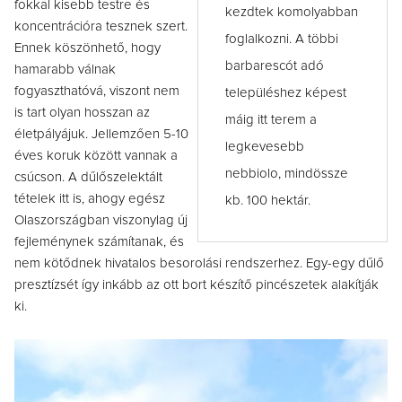
fokkal kisebb testre és
kezdtek komolyabban
koncentrációra tesznek szert.
foglalkozni. A többi
Ennek köszönhető, hogy
barbarescót adó
hamarabb válnak
fogyaszthatóvá, viszont nem
településhez képest
is tart olyan hosszan az
máig itt terem a
életpályájuk. Jellemzően 5-10
legkevesebb
éves koruk között vannak a
nebbiolo, mindössze
csúcson. A dűlőszelektált
tételek itt is, ahogy egész
kb. 100 hektár.
Olaszországban viszonylag új
fejleménynek számítanak, és
nem kötődnek hivatalos besorolási rendszerhez. Egy-egy dűlő
presztízsét így inkább az ott bort készítő pincészetek alakítják
ki.