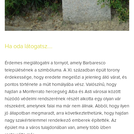
Ha oda látogatsz….
Érdemes meglátogatni a tornyot, amely Barbaresco
településének a szimbóluma. A XI. században épült torony
érdekessége, hogy eredete megelőzi a jelenleg álló várat, és
pontos története a múlt homályába vész. Valószínű, hogy
hajdan a Monferrato hercegség Alba és Asti városai között
húzódó védelmi rendszerének részét alkotta egy olyan vár
részeként, amelynek falai ma már nem állnak. Abból, hogy ilyen
jó állapotban megmaradt, arra következtethetünk, hogy hajdan
nagy szakértelemmel rendelkező emberek építették. Az
épület ma a város tulajdonában van, amely több ízben