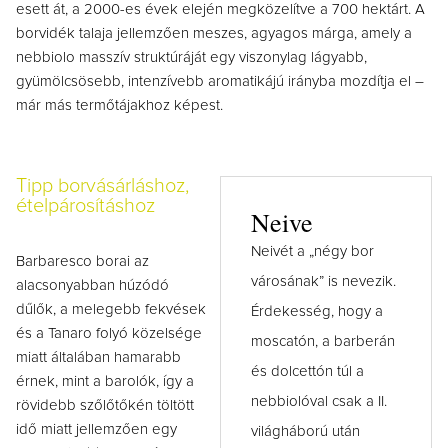
esett át, a 2000-es évek elején megközelítve a 700 hektárt. A
borvidék talaja jellemzően meszes, agyagos márga, amely a
nebbiolo masszív struktúráját egy viszonylag lágyabb,
gyümölcsösebb, intenzívebb aromatikájú irányba mozdítja el –
már más termőtájakhoz képest.
Tipp borvásárláshoz,
ételpárosításhoz
Neive
Neivét a „négy bor
Barbaresco borai az
városának” is nevezik.
alacsonyabban húzódó
dűlők, a melegebb fekvések
Érdekesség, hogy a
és a Tanaro folyó közelsége
moscatón, a barberán
miatt általában hamarabb
és dolcettón túl a
érnek, mint a barolók, így a
nebbiolóval csak a II.
rövidebb szőlőtőkén töltött
idő miatt jellemzően egy
világháború után