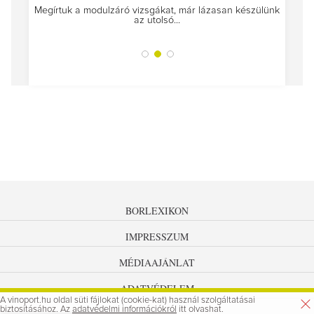
Megírtuk a modulzáró vizsgákat, már lázasan készülünk
az utolsó...
tokat
A jár
BORLEXIKON
IMPRESSZUM
MÉDIAAJÁNLAT
ADATVÉDELEM
A vinoport.hu oldal süti fájlokat (cookie-kat) használ szolgáltatásai
biztosításához. Az
adatvédelmi információkról
itt olvashat.