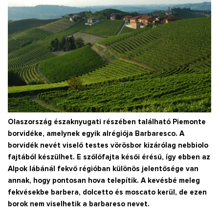
Olaszország északnyugati részében található Piemonte
borvidéke, amelynek egyik alrégiója Barbaresco. A
borvidék nevét viselő testes vörösbor kizárólag nebbiolo
fajtából készülhet. E szőlőfajta késői érésű, így ebben az
Alpok lábánál fekvő régióban különös jelentősége van
annak, hogy pontosan hova telepítik. A kevésbé meleg
fekvésekbe barbera, dolcetto és moscato kerül, de ezen
borok nem viselhetik a barbareso nevet.