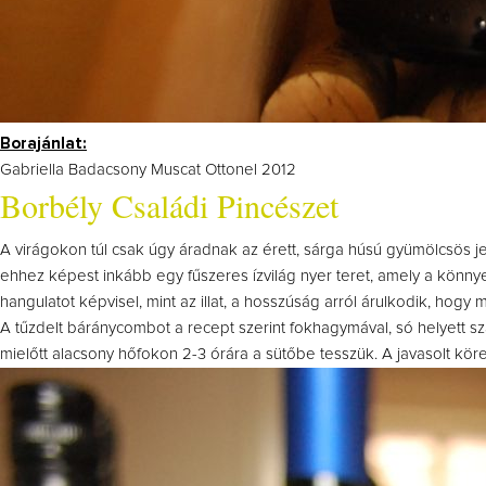
Borajánlat:
Gabriella Badacsony Muscat Ottonel 2012
Borbély Családi Pincészet
A virágokon túl csak úgy áradnak az érett, sárga húsú gyümölcsös 
ehhez képest inkább egy fűszeres ízvilág nyer teret, amely a könnye
hangulatot képvisel, mint az illat, a hosszúság arról árulkodik, ho
A tűzdelt báránycombot a recept szerint fokhagymával, só helyett sza
mielőtt alacsony hőfokon 2-3 órára a sütőbe tesszük. A javasolt k