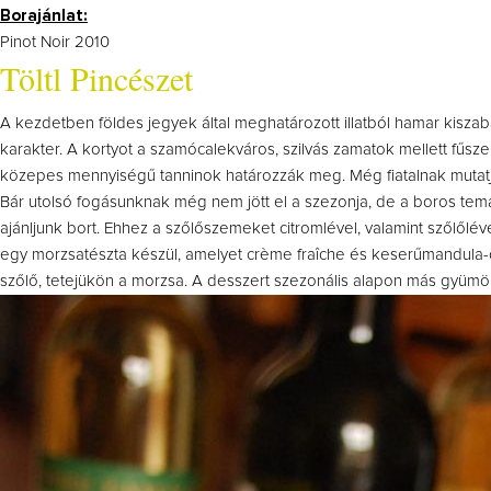
Borajánlat:
Pinot Noir 2010
Töltl Pincészet
A kezdetben földes jegyek által meghatározott illatból hamar kiszaba
karakter. A kortyot a szamócalekváros, szilvás zamatok mellett fűsz
közepes mennyiségű tanninok határozzák meg. Még fiatalnak mutatj
Bár utolsó fogásunknak még nem jött el a szezonja, de a boros temat
ajánljunk bort. Ehhez a szőlőszemeket citromlével, valamint szőlőlév
egy morzsatészta készül, amelyet crème fraîche és keserűmandula-o
szőlő, tetejükön a morzsa. A desszert szezonális alapon más gyümölc