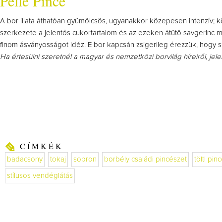
Pelle Pince
A bor illata áthatóan gyümölcsös, ugyanakkor közepesen intenzív; kö
szerkezete a jelentős cukortartalom és az ezeken átütő savgerinc mia
finom ásványosságot idéz. E bor kapcsán zsigerileg érezzük, hogy 
Ha értesülni szeretnél a magyar és nemzetközi borvilág híreiről, jel
CÍMKÉK
badacsony
tokaj
sopron
borbély családi pincészet
töltl pin
stílusos vendéglátás