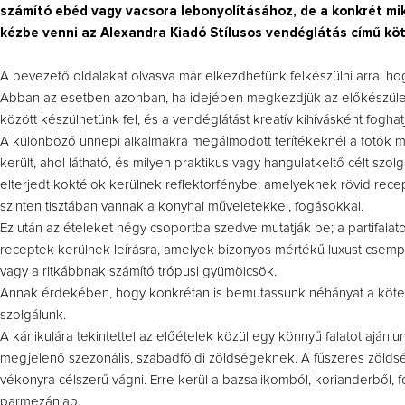
számító ebéd vagy vacsora lebonyolításához, de a konkrét mi
kézbe venni az Alexandra Kiadó Stílusos vendéglátás című köt
A bevezető oldalakat olvasva már elkezdhetünk felkészülni arra, ho
Abban az esetben azonban, ha idejében megkezdjük az előkészület
között készülhetünk fel, és a vendéglátást kreatív kihívásként foghatj
A különböző ünnepi alkalmakra megálmodott terítékeknél a fotók me
került, ahol látható, és milyen praktikus vagy hangulatkeltő célt sz
elterjedt koktélok kerülnek reflektorfénybe, amelyeknek rövid rece
szinten tisztában vannak a konyhai műveletekkel, fogásokkal.
Ez után az ételeket négy csoportba szedve mutatják be; a partifalato
receptek kerülnek leírásra, amelyek bizonyos mértékű luxust csempés
vagy a ritkábbnak számító trópusi gyümölcsök.
Annak érdekében, hogy konkrétan is bemutassunk néhányat a kötet aj
szolgálunk.
A kánikulára tekintettel az előételek közül egy könnyű falatot ajá
megjelenő szezonális, szabadföldi zöldségeknek. A fűszeres zöldség
vékonyra célszerű vágni. Erre kerül a bazsalikomból, korianderből,
parmezánlap.