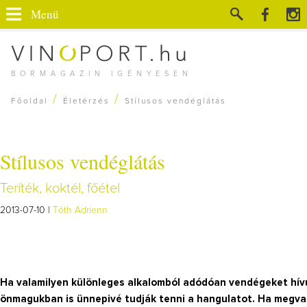
Menü
BORMAGAZIN IGÉNYESEN
/
/
Főoldal
Életérzés
Stílusos vendéglátás
Stílusos vendéglátás
Teríték, koktél, főétel
2013-07-10 |
Tóth Adrienn
Ha valamilyen különleges alkalomból adódóan vendégeket hív
önmagukban is ünnepivé tudják tenni a hangulatot. Ha megv