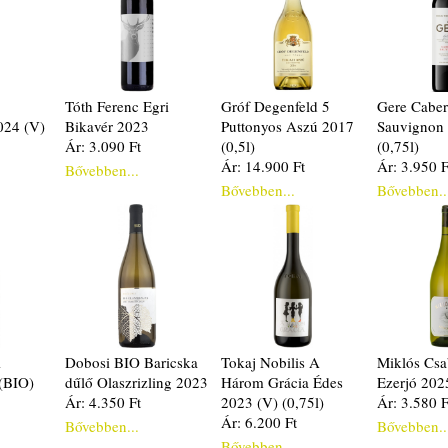
Tóth Ferenc Egri
Gróf Degenfeld 5
Gere Caber
024 (V)
Bikavér 2023
Puttonyos Aszú 2017
Sauvignon
Ár: 3.090 Ft
(0,5l)
(0,75l)
Ár: 14.900 Ft
Ár: 3.950 F
Bővebben...
Bővebben...
Bővebben..
i
Dobosi BIO Baricska
Tokaj Nobilis A
Miklós Csa
(BIO)
dűlő Olaszrizling 2023
Három Grácia Édes
Ezerjó 202
Ár: 4.350 Ft
2023 (V) (0,75l)
Ár: 3.580 F
Ár: 6.200 Ft
Bővebben...
Bővebben..
Bővebben...