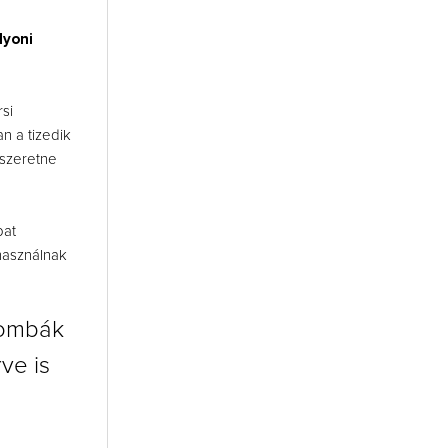
lyoni
si
n a tizedik
 szeretne
pat
lhasználnak
gombák
ve is