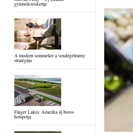
gyümölcsöskertje
A modern sommelier a vendégélmény
stratégája
Finger Lakes: Amerika új boros
hotspotja