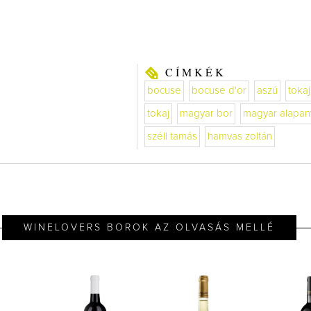
CÍMKÉK
bocuse
bocuse d'or
aszú
tokaj
tokaj
magyar bor
magyar alapa
széll tamás
hamvas zoltán
WINELOVERS BOROK AZ OLVASÁS MELLÉ