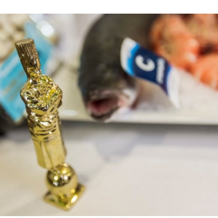
Így lesz valaki egy
borász #26 - tény
pos
Az extra ráadás fotók
pillanatokat válo