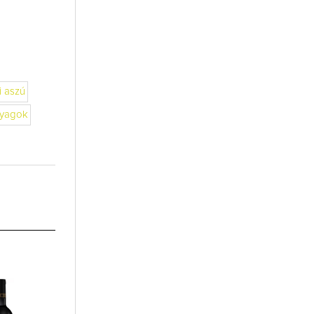
i aszú
nyagok