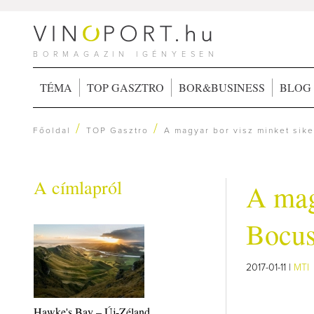
BORMAGAZIN IGÉNYESEN
TÉMA
TOP GASZTRO
BOR&BUSINESS
BLOG
/
/
Főoldal
TOP Gasztro
A magyar bor visz minket sik
A címlapról
A mag
Bocus
2017-01-11 |
MTI
Hawke's Bay – Új-Zéland