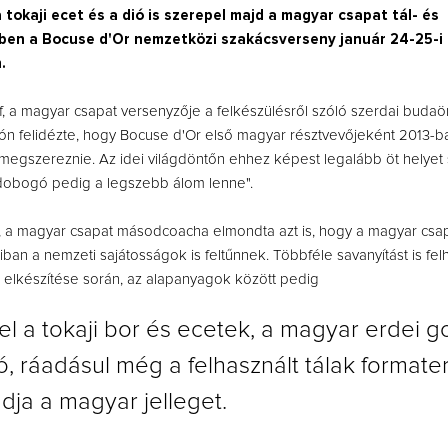
 a tokaji ecet és a dió is szerepel majd a magyar csapat tál- és
ben a Bocuse d'Or nemzetközi szakácsverseny január 24-25-i 
.
f, a magyar csapat versenyzője a felkészülésről szóló szerdai budaör
tón felidézte, hogy Bocuse d'Or első magyar résztvevőjeként 2013-ba
t megszereznie.
Az idei világdöntőn ehhez képest legalább öt helyet
 dobogó pedig a legszebb álom lenne".
, a magyar csapat másodcoacha elmondta azt is, hogy a magyar csa
ban a nemzeti sajátosságok is feltűnnek. Többféle savanyítást is fe
 elkészítése során, az alapanyagok között pedig
el a tokaji bor és ecetek, a magyar erdei 
ó, ráadásul még a felhasznált tálak formater
dja a magyar jelleget.