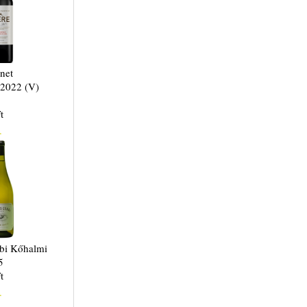
net
 2022 (V)
t
.
bi Kőhalmi
5
t
.