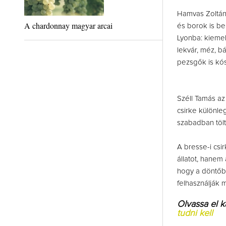
Hamvas Zoltán
A chardonnay magyar arcai
és borok is b
Lyonba: kiemel
lekvár, méz, b
pezsgők is kós
Széll Tamás a
csirke különle
szabadban tölt
A bresse-i csi
állatot, hanem 
hogy a döntőbe
felhasználják m
Olvassa el 
tudni kell