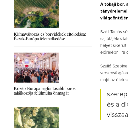
A tokaji bor,
tányérelemei
világdöntőjén
Széll Tamás sé
Klímaváltozás és borvidékek eltolódása:
Észak-Európa felemelkedése
sajtótájékozta
helyet sikerül
előrelépni, "a
Szulló Szabina
versenyfogásai
majd az ételek
Közép-Európa legfontosabb boros
találkozója felülmúlta önmagát
szerep
és a di
visszaa