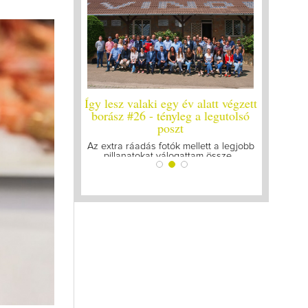
 év alatt végzett
Így lesz valaki egy év alatt végzett
Így lesz 
leg a legutolsó
borász #25
bor
zt
Megírtuk a modulzáró vizsgákat, már
A járvány
lázasan készülünk az utolsó...
gyűl
 mellett a legjobb
gattam össze...