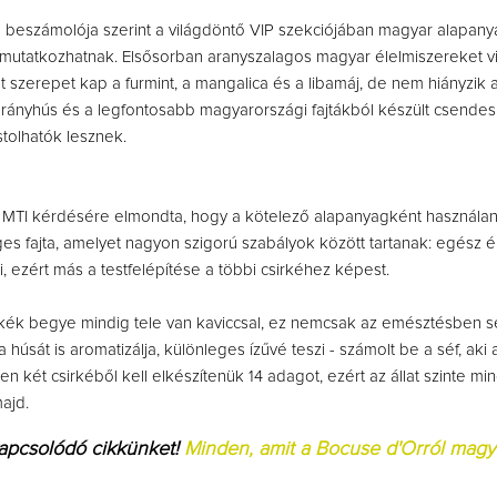
 beszámolója szerint a világdöntő VIP szekciójában magyar alapan
emutatkozhatnak. Elsősorban aranyszalagos magyar élelmiszereket v
t szerepet kap a furmint, a mangalica és a libamáj, de nem hiányzik
árányhús és a legfontosabb magyarországi fajtákból készült csende
tolhatók lesznek.
z MTI kérdésére elmondta, hogy a kötelező alapanyagként használan
ges fajta, amelyet nagyon szigorú szabályok között tartanak: egész é
i, ezért más a testfelépítése a többi csirkéhez képest.
rkék begye mindig tele van kaviccsal, ez nemcsak az emésztésben se
a húsát is aromatizálja, különleges ízűvé teszi - számolt be a séf, aki ar
n két csirkéből kell elkészítenük 14 adagot, ezért az állat szinte mi
ajd.
kapcsolódó cikkünket!
Minden, amit a Bocuse d'Orról magy