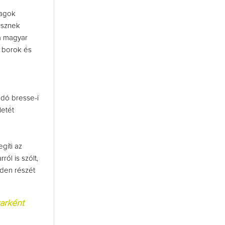
yagok
isznek
 a magyar
s borok és
dó bresse-i
letét
gíti az
ról is szólt,
nden részét
arként