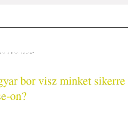
erre a Bocuse-on?
yar bor visz minket sikerre
e-on?