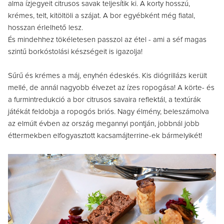
alma ízjegyeit citrusos savak teljesítik ki. A korty hosszú,
krémes, telt, kitöltöli a szájat. A bor egyébként még fiatal,
hosszan érlelhető lesz.
És mindehhez tökéletesen passzol az étel - ami a séf magas
szintű borkóstolási készségeit is igazolja!
Sűrű és krémes a máj, enyhén édeskés. Kis diógrillázs került
mellé, de annál nagyobb élvezet az ízes ropogása! A körte- és
a furmintredukció a bor citrusos savaira reflektál, a textúrák
játékát feldobja a ropogós briós. Nagy élmény, beleszámolva
az elmúlt évben az ország megannyi pontján, jobbnál jobb
éttermekben elfogyasztott kacsamájterrine-ek bármelyikét!