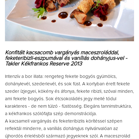
Konfitált kacsacomb vargányás maceszroláddal,
feketeribizli-eszpumával és vaníliás dohányjus-vel -
Takler Kékfrankos Reserve 2013
Intenzív a bor illata: rengeteg fekete bogyós gyümölcs,
dohánylevél, szederlevél, és sok füst. A kortyban érett fekete
szeder ízjegyei, kökény és áfonya, fekete ribizli, szóval minden,
ami fekete bogyós. Sok étcsokoládés jegy mellé tódul
karakteres - de nem túlzó - füstösség. Elegáns tanninstruktúra,
a kékfrankos szólófajta szép demonstrációja.
A kacsamell vargányás és feketeribizlis körítéssel szépen
reflektál minderre, a vaníliás dohányjus nyilvánvalóan az
újhordós érlelésből származó jegyeknek szól. A maceszrolád