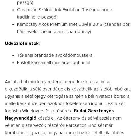
pezsgő)
Garamvári Szőlőbirtok Evolution Rosé (méthode
traditinnelle pezsgő)
Kamocsay Ákos Prémium Ihlet Cuvée 2015 (csendes bor:
hárslevelű, chenin blanc, chardonnay)
Üdvözlőfalatok:
Tőkehal brandade avokádómousse-al
Füstölt kacsamell mustáros joghurttal
Amint a bál minden vendége megérkezik, és a műsor
elkezdődik, a sétálóvendégek is készíthetik az ízlelőbimbóikat,
ugyanis a sétálójegy
két fogása szintén a bál hivatalos borsora
mellé készül, ízeiben azokhoz tökéletesen idomult. Ezt a két
fogást a Winelovers felkérésére a
Budai Gesztenyés
Nagyvendéglő
készíti el. Az étterem- és séfválasztás nem
véletlen a szervezők részéről: Parcsetich Ernő séf már
korábban is igazolta, hogy ha borokhoz kell ételt kitalálni és