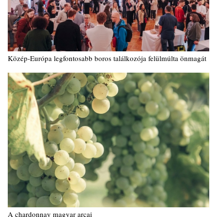
Közép-Európa legfontosabb boros találkozója felülmúlta önmagát
A chardonnay magyar arcai