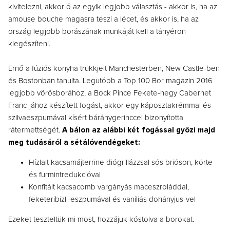
kivitelezni, akkor ő az egyik legjobb választás - akkor is, ha az
amouse bouche magasra teszi a lécet, és akkor is, ha az
ország legjobb borászának munkáját kell a tányéron
kiegészíteni.
Ernő a fúziós konyha trükkjeit Manchesterben, New Castle-ben
és Bostonban tanulta. Legutóbb a Top 100 Bor magazin 2016
legjobb vörösborához, a Bock Pince Fekete-hegy Cabernet
Franc-jához készített fogást, akkor egy káposztakrémmal és
szilvaeszpumával kísért báránygerinccel bizonyította
rátermettségét.
A bálon az alábbi két fogással győzi majd
meg tudásáról a sétálóvendégeket:
Hízlalt kacsamájterrine diógrillázzsal sós brióson, körte-
és furmintredukcióval
Konfitált kacsacomb vargányás maceszroláddal,
feketeribizli-eszpumával és vaníliás dohányjus-vel
Ezeket teszteltük mi most, hozzájuk kóstolva a borokat.