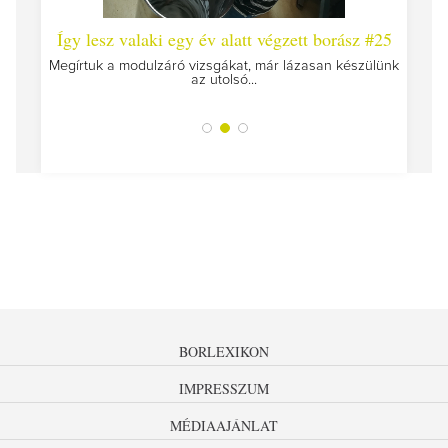
 #26 -
Így lesz valaki egy év alatt végzett borász #25
Így l
Megírtuk a modulzáró vizsgákat, már lázasan készülünk
az utolsó...
tokat
A jár
BORLEXIKON
IMPRESSZUM
MÉDIAAJÁNLAT