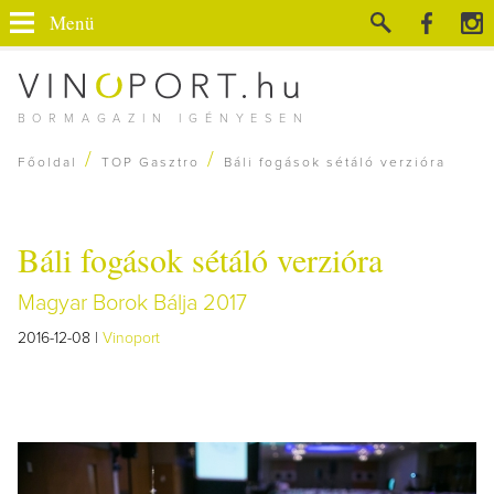
Menü
BORMAGAZIN IGÉNYESEN
/
/
Főoldal
TOP Gasztro
Báli fogások sétáló verzióra
Báli fogások sétáló verzióra
Magyar Borok Bálja 2017
2016-12-08 |
Vinoport