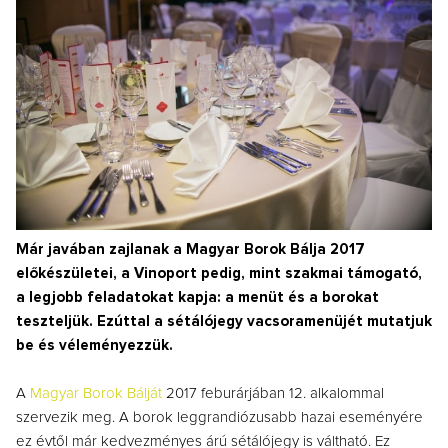
Már javában zajlanak a Magyar Borok Bálja 2017
előkészületei, a Vinoport pedig, mint szakmai támogató,
a legjobb feladatokat kapja: a menüt és a borokat
teszteljük. Ezúttal a sétálójegy vacsoramenüjét mutatjuk
be és véleményezzük.
A
Magyar Borok Bálját
2017 feburárjában 12. alkalommal
szervezik meg. A borok leggrandiózusabb hazai eseményére
ez évtől már kedvezményes árú sétálójegy is váltható. Ez