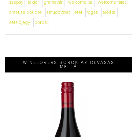
szepsy
takler
gramavári
welcome ital
welcome falat
amouse bouche
séfüdövzlet
étel
fogás
előétel
sétálójegy
borbál
WINELOVERS BOROK AZ OLVASÁS
MELLÉ