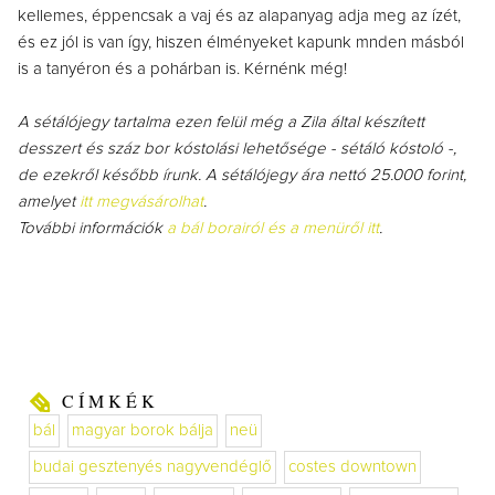
kellemes, éppencsak a vaj és az alapanyag adja meg az ízét,
és ez jól is van így, hiszen élményeket kapunk mnden másból
is a tanyéron és a pohárban is. Kérnénk még!
A sétálójegy tartalma ezen felül még a Zila által készített
desszert és száz bor kóstolási lehetősége - sétáló kóstoló -,
de ezekről később írunk. A sétálójegy ára nettó 25.000 forint,
amelyet
itt megvásárolhat
.
További információk
a bál borairól és a menüről itt
.
CÍMKÉK
bál
magyar borok bálja
neü
budai gesztenyés nagyvendéglő
costes downtown