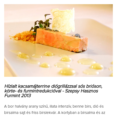
Hízlalt kacsamájterrine diógrillázzsal sós brióson,
körte- és furmintredukcióval - Szepsy Hasznos
Furmint 2013
A bor halvány arany színű, illata intenzív, benne birs, dió és
birsalma sajt és friss birslekvár. A kortyban a birsalma és az