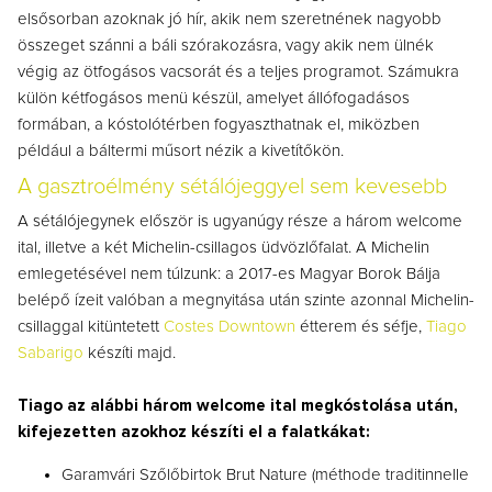
elsősorban azoknak jó hír, akik nem szeretnének nagyobb
összeget szánni a báli szórakozásra, vagy akik nem ülnék
végig az ötfogásos vacsorát és a teljes programot. Számukra
külön kétfogásos menü készül, amelyet állófogadásos
formában, a kóstolótérben fogyaszthatnak el, miközben
például a báltermi műsort nézik a kivetítőkön.
A gasztroélmény sétálójeggyel sem kevesebb
A sétálójegynek először is ugyanúgy része a három welcome
ital, illetve a két Michelin-csillagos üdvözlőfalat. A Michelin
emlegetésével nem túlzunk: a 2017-es Magyar Borok Bálja
belépő ízeit valóban a megnyitása után szinte azonnal Michelin-
csillaggal kitüntetett
Costes Downtown
étterem és séfje,
Tiago
Sabarigo
készíti majd.
Tiago az alábbi három welcome ital megkóstolása után,
kifejezetten azokhoz készíti el a falatkákat:
Garamvári Szőlőbirtok Brut Nature (méthode traditinnelle