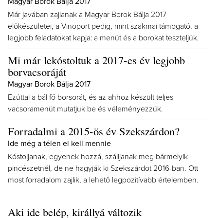
Magyar Borok Bálja 2017
Már javában zajlanak a Magyar Borok Bálja 2017
előkészületei, a Vinoport pedig, mint szakmai támogató, a
legjobb feladatokat kapja: a menüt és a borokat teszteljük.
Mi már lekóstoltuk a 2017-es év legjobb
borvacsoráját
Magyar Borok Bálja 2017
Ezúttal a bál fő borsorát, és az ahhoz készült teljes
vacsoramenüt mutatjuk be és véleményezzük.
Forradalmi a 2015-ös év Szekszárdon?
Ide még a télen el kell mennie
Kóstoljanak, egyenek hozzá, szálljanak meg bármelyik
pincészetnél, de ne hagyják ki Szekszárdot 2016-ban. Ott
most forradalom zajlik, a lehető legpozitívabb értelemben.
Aki ide belép, királlyá változik