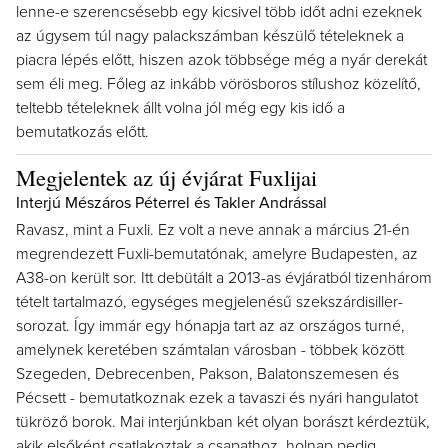
lenne-e szerencsésebb egy kicsivel több időt adni ezeknek
az úgysem túl nagy palackszámban készülő tételeknek a
piacra lépés előtt, hiszen azok többsége még a nyár derekát
sem éli meg. Főleg az inkább vörösboros stílushoz közelítő,
teltebb tételeknek állt volna jól még egy kis idő a
bemutatkozás előtt.
Megjelentek az új évjárat Fuxlijai
Interjú Mészáros Péterrel és Takler Andrással
Ravasz, mint a Fuxli. Ez volt a neve annak a március 21-én
megrendezett Fuxli-bemutatónak, amelyre Budapesten, az
A38-on került sor. Itt debütált a 2013-as évjáratból tizenhárom
tételt tartalmazó, egységes megjelenésű szekszárdisiller-
sorozat. Így immár egy hónapja tart az az országos turné,
amelynek keretében számtalan városban - többek között
Szegeden, Debrecenben, Pakson, Balatonszemesen és
Pécsett - bemutatkoznak ezek a tavaszi és nyári hangulatot
tükröző borok. Mai interjúnkban két olyan borászt kérdeztük,
akik elsőként csatlakoztak a csapathoz, holnap pedig