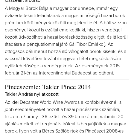
Összeállt a borsor
A Magyar Borok Bálja a magyar bor ünnepe, immár egy
évtizede tekinti feladatának a magas minőségű hazai borok
prémium körülmények közötti megjelenítését. A báli szezon
eseményei közül is ezáltal emelkedik ki, hiszen vendégei
között üdvözölheti a hazai borászközösség elitjét, és itt kerül
átadásra a pénzjutalommal járó Gál Tibor Emlékdíj. Az
ötfogásos báli menüt hozzá illő válogatott borok kísérik, és a
vacsorát követően további negyven tétel megkóstolására
nyílik lehetősége a vendégeknek. Az eseménynek 2015.
február 21-én az Intercontinental Budapest ad otthont.
Pinceszemle: Takler Pince 2014
Takler András nyilatkozott
Az idei Decanter World Wine Awards a korábbi éveknél is
jobb eredményeket hozott a hazai pincészetek számára,
hiszen a 7 arany-, 36 ezüst- és 39 bronzérem, valamint 20
ajánlás mellett két regionális trófeát is begyűjtöttek a magyar
borok. Ilyen volt a Béres Szőlőbirtok és Pincészet 2008-as