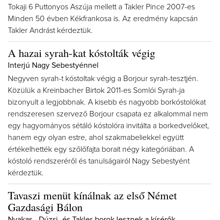
Tokaji 6 Puttonyos Aszúja mellett a Takler Pince 2007-es
Minden 50 évben Kékfrankosa is. Az eredmény kapcsán
Takler Andrást kérdeztük.
A hazai syrah-kat kóstolták végig
Interjú Nagy Sebestyénnel
Negyven syrah-t kóstoltak végig a Borjour syrah-tesztjén.
Közülük a Kreinbacher Birtok 2011-es Somlói Syrah-ja
bizonyult a legjobbnak. A kisebb és nagyobb borkóstolókat
rendszeresen szervező Borjour csapata ez alkalommal nem
egy hagyományos sétáló kóstolóra invitálta a borkedvelőket,
hanem egy olyan estre, ahol szakmabeliekkel együtt
értékelhették egy szőlőfajta borait négy kategóriában. A
kóstoló rendszeréről és tanulságairól Nagy Sebestyént
kérdeztük.
Tavaszi menüt kínálnak az első Német
Gazdasági Bálon
Nyakas-, Dúzsi- és Takler-borok lesznek a kísérők