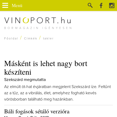
Menü
BORMAGAZIN IGÉNYESEN
/
/
Főoldal
Címkék
takler
Másként is lehet nagy bort
készíteni
Szekszárd megmutatta
Az elmúlt öt-hat évjáratban megjelent Szekszárd íze. Feltűnt
az a tűz, az a vibrálás, élet, amelyhez fogható kevés
vörösborban található meg hazánkban.
Báli fogások sétáló verzióra