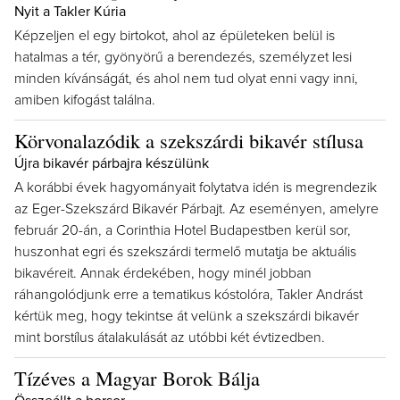
Nyit a Takler Kúria
Képzeljen el egy birtokot, ahol az épületeken belül is
hatalmas a tér, gyönyörű a berendezés, személyzet lesi
minden kívánságát, és ahol nem tud olyat enni vagy inni,
amiben kifogást találna.
Körvonalazódik a szekszárdi bikavér stílusa
Újra bikavér párbajra készülünk
A korábbi évek hagyományait folytatva idén is megrendezik
az Eger-Szekszárd Bikavér Párbajt. Az eseményen, amelyre
február 20-án, a Corinthia Hotel Budapestben kerül sor,
huszonhat egri és szekszárdi termelő mutatja be aktuális
bikavéreit. Annak érdekében, hogy minél jobban
ráhangolódjunk erre a tematikus kóstolóra, Takler Andrást
kértük meg, hogy tekintse át velünk a szekszárdi bikavér
mint borstílus átalakulását az utóbbi két évtizedben.
Tízéves a Magyar Borok Bálja