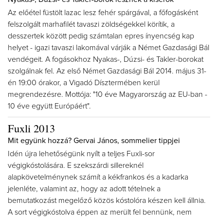
Az előétel füstölt lazac lesz fehér spárgával, a főfogásként
felszolgált marhafilét tavaszi zöldségekkel körítik, a
desszertek között pedig számtalan epres ínyencség kap
helyet - igazi tavaszi lakomával várják a Német Gazdasági Bál
vendégeit. A fogásokhoz Nyakas-, Dúzsi- és Takler-borokat
szolgálnak fel. Az első Német Gazdasági Bál 2014. május 31-
én 19:00 órakor, a Vigadó Dísztermében kerül
megrendezésre. Mottója: "10 éve Magyarország az EU-ban -
10 éve együtt Európáért".
Fuxli 2013
Mit együnk hozzá? Gervai János, sommelier tippjei
Idén újra lehetőségünk nyílt a teljes Fuxli-sor
végigkóstolására. E szekszárdi sillereknél
alapkövetelménynek számít a kékfrankos és a kadarka
jelenléte, valamint az, hogy az adott tételnek a
bemutatkozást megelőző közös kóstolóra készen kell állnia.
A sort végigkóstolva éppen az merült fel bennünk, nem