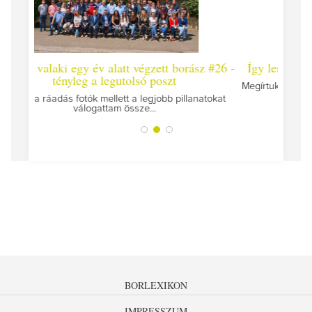
rász #26 -
Így lesz valaki egy év alatt végzett borász #25
Í
Megírtuk a modulzáró vizsgákat, már lázasan készülünk
az utolsó...
llanatokat
BORLEXIKON
IMPRESSZUM