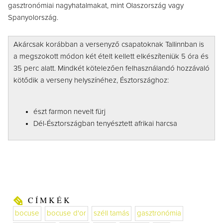
gasztronómiai nagyhatalmakat, mint Olaszország vagy
Spanyolország.
Akárcsak korábban a versenyző csapatoknak Tallinnban is
a megszokott módon két ételt kellett elkészíteniük 5 óra és
35 perc alatt. Mindkét kötelezően felhasználandó hozzávaló
kötődik a verseny helyszínéhez, Észtországhoz:
észt farmon nevelt fürj
Dél-Észtországban tenyésztett afrikai harcsa
CÍMKÉK
bocuse
bocuse d'or
széll tamás
gasztronómia