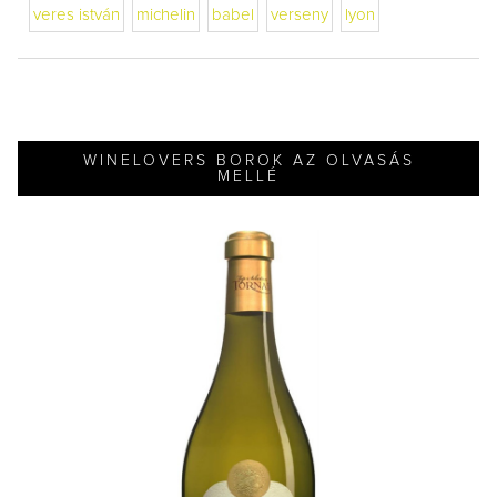
veres istván
michelin
babel
verseny
lyon
WINELOVERS BOROK AZ OLVASÁS
MELLÉ