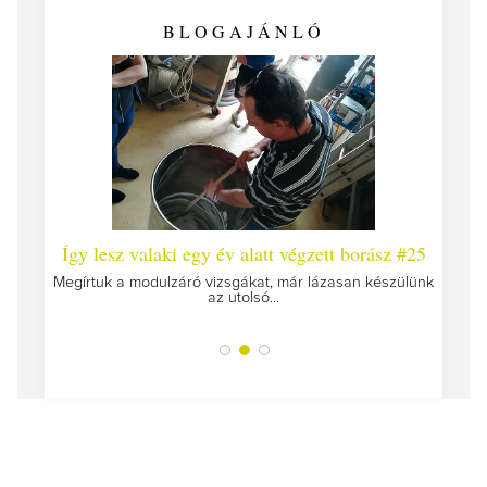
BLOGAJÁNLÓ
 #26 -
Így lesz valaki egy év alatt végzett borász #25
Így l
Megírtuk a modulzáró vizsgákat, már lázasan készülünk
az utolsó...
tokat
A jár