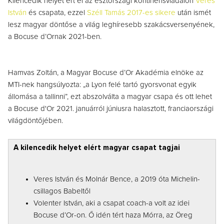
Kilencedik helyet ért el az észtországi kontinensviadalon
Veres
István
és csapata, ezzel
Széll Tamás 2017-es sikere
után ismét
lesz magyar döntőse a világ leghíresebb szakácsversenyének,
a Bocuse d’Ornak 2021-ben.
Hamvas Zoltán, a Magyar Bocuse d’Or Akadémia elnöke az
MTI-nek hangsúlyozta: „a Lyon felé tartó gyorsvonat egyik
állomása a tallinni”, ezt abszolválta a magyar csapa és ott lehet
a Bocuse d'Or 2021. januárról júniusra halasztott, franciaországi
világdöntőjében.
A kilencedik helyet elért magyar csapat tagjai
Veres István és Molnár Bence, a 2019 óta Michelin-
csillagos Babeltől
Volenter István, aki a csapat coach-a volt az idei
Bocuse d’Or-on. Ő idén tért haza Mórra, az Öreg