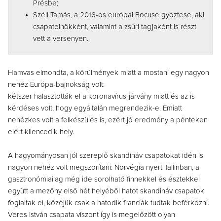
Présbe;
Széll Tamás, a 2016-os európai Bocuse győztese, aki
csapatelnökként, valamint a zsűri tagjaként is részt
vett a versenyen.
Hamvas elmondta, a körülmények miatt a mostani egy nagyon
nehéz Európa-bajnokság volt:
kétszer halasztották el a koronavírus-járvány miatt és az is
kérdéses volt, hogy egyáltalán megrendezik-e. Emiatt
nehézkes volt a felkészülés is, ezért jó eredmény a pénteken
elért kilencedik hely.
A hagyományosan jól szereplő skandináv csapatokat idén is
nagyon nehéz volt megszorítani: Norvégia nyert Tallinban, a
gasztronómiailag még ide sorolható finnekkel és észtekkel
együtt a mezőny első hét helyéből hatot skandináv csapatok
foglaltak el, közéjük csak a hatodik franciák tudtak beférkőzni.
Veres István csapata viszont így is megelőzött olyan