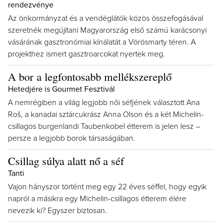
rendezvénye
Az önkormányzat és a vendéglátók közös összefogásával
szeretnék megújítani Magyarország első számú karácsonyi
vásárának gasztronómiai kínálatát a Vörösmarty téren. A
projekthez ismert gasztroarcokat nyertek meg.
A bor a legfontosabb mellékszereplő
Hetedjére is Gourmet Fesztivál
A nemrégiben a világ legjobb női séfjének választott Ana
Roš, a kanadai sztárcukrász Anna Olson és a két Michelin-
csillagos burgenlandi Taubenkobel étterem is jelen lesz –
persze a legjobb borok társaságában.
Csillag súlya alatt nő a séf
Tanti
Vajon hányszor történt meg egy 22 éves séffel, hogy egyik
napról a másikra egy Michelin-csillagos étterem élére
nevezik ki? Egyszer biztosan.