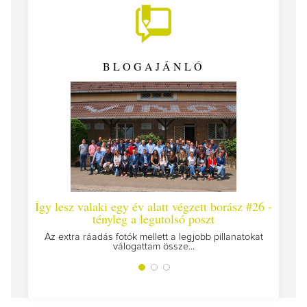
BLOGAJÁNLÓ
lesz valaki egy év alatt végzett borász #26 -
Így lesz valaki 
tényleg a legutolsó poszt
Megírtuk a modulzár
extra ráadás fotók mellett a legjobb pillanatokat
válogattam össze...