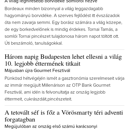
A világ leghíresebb borvidéke Somlóról nézve
Bordeaux minden bizonnyal a világ leggazdagabb
hagyományú borvidéke. A szerves fejlődést itt évszázadok
óta nem zavarja semmi. Egy borász számára a világ közepe,
de egy borkedvelőnek is mindig érdekes. Tornai Tamás, a
somlói Tornai pincészet tulajdonosa három napot töltött ott.
Úti beszámoló, tanulságokkal.
Három napig Budapesten lehet ellesni a világ
10. legjobb éttermének titkait
Májusban újra Gourmet Fesztivál
Pünkösd hétvégéjén ismét a gasztronómia szerelmeseit várja
az immár megújult Millenárison az OTP Bank Gourmet
Fesztivál, ami idén is felvonultatja az ország legjobb
éttermeit, cukrászdáit,pincészeteit.
A tetovált séf is főz a Vörösmarty téri adventi
forgatagban
Megújulóban az ország első számú karácsonyi