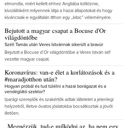
elmondta, miért kellett ehhez Angliába költöznie,
kívülállóként milyennek látja a hazai állapotokat és hogy
kíváncsiak-e egyáltalán itthon egy „kibic” véleményére.
Bejutott a magyar csapat a Bocuse d'Or
világdöntőbe
Széll Tamás után Veres Istvánnak sikerült a bravúr
Bejutott a Bocuse d’Or világdöntőbe a Veres István séf
vezette magyar csapat.
Koronavírus: van-e élet a korlátozások és a
#maradjotthon után?
Hogyan próbál és tud túlélni a hazai borágazat és a
vendéglátó szektor?
Iparági szereplők és szakértők adtak látleletet a jelenlegi
helyzetről, illetve óvatos jóslatokba bocsátkoztak a jövőt
illetően.
„Megnézzük, tud-e működni az, ha nem egy