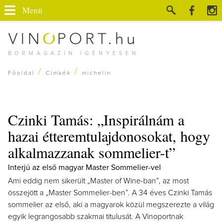
Menü
BORMAGAZIN IGÉNYESEN
/
/
Főoldal
Címkék
michelin
Czinki Tamás: „Inspirálnám a
hazai étteremtulajdonosokat, hogy
alkalmazzanak sommelier-t”
Interjú az első magyar Master Sommelier-vel
Ami eddig nem sikerült „Master of Wine-ban”, az most
összejött a „Master Sommelier-ben”. A 34 éves Czinki Tamás
sommelier az első, aki a magyarok közül megszerezte a világ
egyik legrangosabb szakmai titulusát. A Vinoportnak