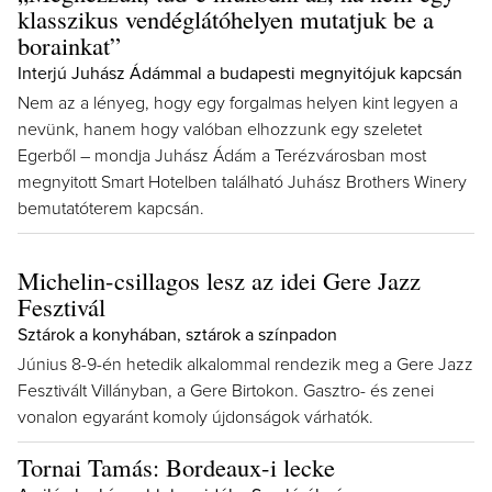
klasszikus vendéglátóhelyen mutatjuk be a
borainkat”
Interjú Juhász Ádámmal a budapesti megnyitójuk kapcsán
Nem az a lényeg, hogy egy forgalmas helyen kint legyen a
nevünk, hanem hogy valóban elhozzunk egy szeletet
Egerből – mondja Juhász Ádám a Terézvárosban most
megnyitott Smart Hotelben található Juhász Brothers Winery
bemutatóterem kapcsán.
Michelin-csillagos lesz az idei Gere Jazz
Fesztivál
Sztárok a konyhában, sztárok a színpadon
Június 8-9-én hetedik alkalommal rendezik meg a Gere Jazz
Fesztivált Villányban, a Gere Birtokon. Gasztro- és zenei
vonalon egyaránt komoly újdonságok várhatók.
Tornai Tamás: Bordeaux-i lecke