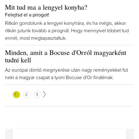
Mit tud ma a lengyel konyha?
Felejtsd el a pirogot!
Ritkán gondolunk a lengyel konyhára, és ha mégis, akkor
ritkán jutunk tovább a pirognál. Hogy mennyivel többet tud
ennél, most megtapasztaltuk.
Minden, amit a Bocuse d'Orról magyarként
tudni kell
Az európai döntő megnyerése után nagy reményekkel fut
neki a magyar csapat a lyoni Bocuse d'Or finálénak.
1
2
3