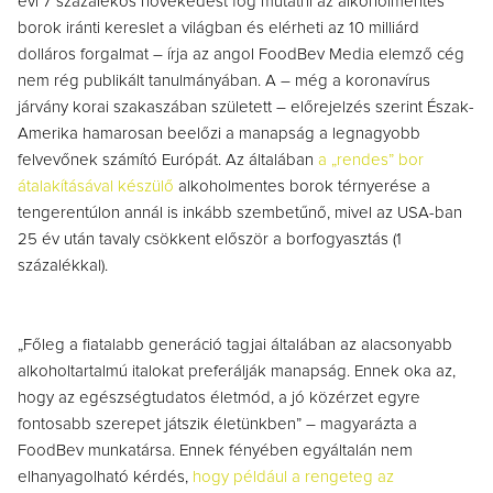
évi 7 százalékos növekedést fog mutatni az alkoholmentes
borok iránti kereslet a világban és elérheti az 10 milliárd
dolláros forgalmat – írja az angol FoodBev Media elemző cég
nem rég publikált tanulmányában. A – még a koronavírus
járvány korai szakaszában született – előrejelzés szerint Észak-
Amerika hamarosan beelőzi a manapság a legnagyobb
felvevőnek számító Európát. Az általában
a „rendes” bor
átalakításával készülő
alkoholmentes borok térnyerése a
tengerentúlon annál is inkább szembetűnő, mivel az USA-ban
25 év után tavaly csökkent először a borfogyasztás (1
százalékkal).
„Főleg a fiatalabb generáció tagjai általában az alacsonyabb
alkoholtartalmú italokat preferálják manapság. Ennek oka az,
hogy az egészségtudatos életmód, a jó közérzet egyre
fontosabb szerepet játszik életünkben” – magyarázta a
FoodBev munkatársa. Ennek fényében egyáltalán nem
elhanyagolható kérdés,
hogy például a rengeteg az