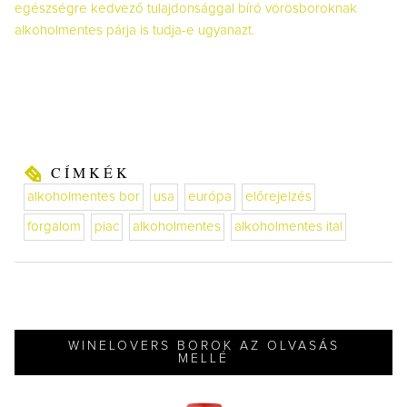
egészségre kedvező tulajdonsággal bíró vörösboroknak
alkoholmentes párja is tudja-e ugyanazt.
CÍMKÉK
alkoholmentes bor
usa
európa
előrejelzés
forgalom
piac
alkoholmentes
alkoholmentes ital
WINELOVERS BOROK AZ OLVASÁS
MELLÉ