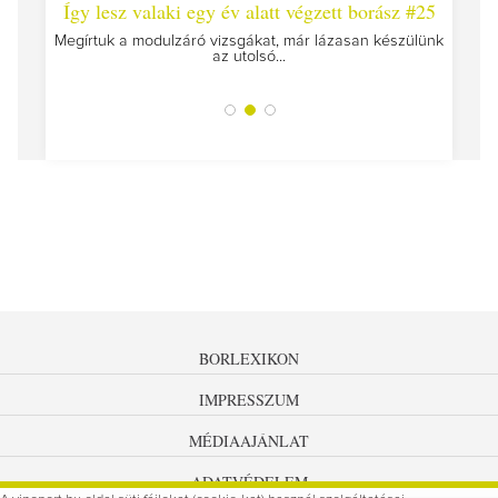
 #26 -
Így lesz valaki egy év alatt végzett borász #25
Így l
Megírtuk a modulzáró vizsgákat, már lázasan készülünk
az utolsó...
tokat
A jár
BORLEXIKON
IMPRESSZUM
MÉDIAAJÁNLAT
ADATVÉDELEM