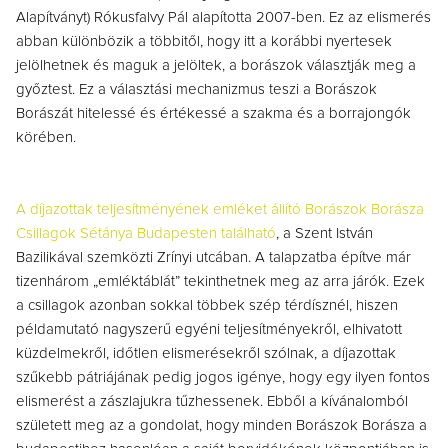
Alapítványt) Rókusfalvy Pál alapította 2007-ben. Ez az elismerés
abban különbözik a többitől, hogy itt a korábbi nyertesek
jelölhetnek és maguk a jelöltek, a borászok választják meg a
győztest. Ez a választási mechanizmus teszi a Borászok
Borászát hitelessé és értékessé a szakma és a borrajongók
körében.
A díjazottak teljesítményének emléket állító Borászok Borásza
Csillagok Sétánya Budapesten található
, a Szent István
Bazilikával szemközti Zrínyi utcában. A talapzatba építve már
tizenhárom „emléktáblát” tekinthetnek meg az arra járók. Ezek
a csillagok azonban sokkal többek szép térdísznél, hiszen
példamutató nagyszerű egyéni teljesítményekről, elhivatott
küzdelmekről, időtlen elismerésekről szólnak, a díjazottak
szűkebb pátriájának pedig jogos igénye, hogy egy ilyen fontos
elismerést a zászlajukra tűzhessenek. Ebből a kívánalomból
született meg az a gondolat, hogy minden Borászok Borásza a