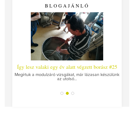
BLOGAJÁNLÓ
 #26 -
Így lesz valaki egy év alatt végzett borász #25
Így l
Megírtuk a modulzáró vizsgákat, már lázasan készülünk
az utolsó...
tokat
A jár