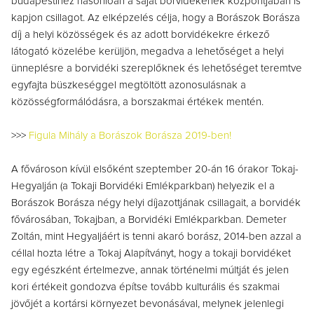
budapestihez hasonlóan a saját borvidékének központjában is
kapjon csillagot. Az elképzelés célja, hogy a Borászok Borásza
díj a helyi közösségek és az adott borvidékekre érkező
látogató közelébe kerüljön, megadva a lehetőséget a helyi
ünneplésre a borvidéki szereplőknek és lehetőséget teremtve
egyfajta büszkeséggel megtöltött azonosulásnak a
közösségformálódásra, a borszakmai értékek mentén.
>>>
Figula Mihály a Borászok Borásza 2019-ben!
A fővároson kívül elsőként szeptember 20-án 16 órakor Tokaj-
Hegyalján (a Tokaji Borvidéki Emlékparkban) helyezik el a
Borászok Borásza négy helyi díjazottjának csillagait, a borvidék
fővárosában, Tokajban, a Borvidéki Emlékparkban. Demeter
Zoltán, mint Hegyaljáért is tenni akaró borász, 2014-ben azzal a
céllal hozta létre a Tokaj Alapítványt, hogy a tokaji borvidéket
egy egészként értelmezve, annak történelmi múltját és jelen
kori értékeit gondozva építse tovább kulturális és szakmai
jövőjét a kortársi környezet bevonásával, melynek jelenlegi