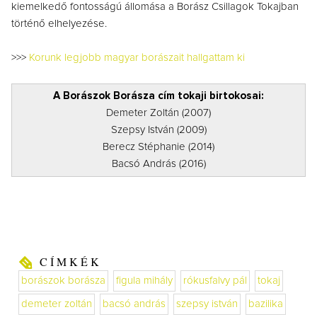
kiemelkedő fontosságú állomása a Borász Csillagok Tokajban
történő elhelyezése.
>>>
Korunk legjobb magyar borászait hallgattam ki
A Borászok Borásza cím tokaji birtokosai:
Demeter Zoltán (2007)
Szepsy István (2009)
Berecz Stéphanie (2014)
Bacsó András (2016)
CÍMKÉK
borászok borásza
figula mihály
rókusfalvy pál
tokaj
demeter zoltán
bacsó andrás
szepsy istván
bazilika