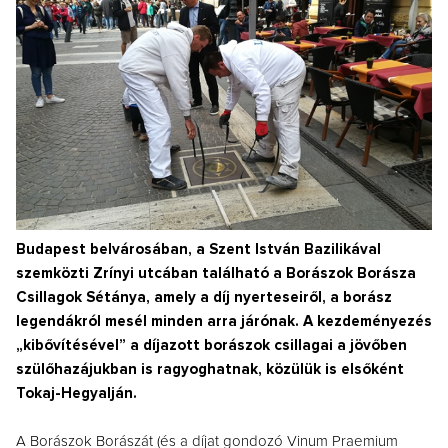
Budapest belvárosában, a Szent István Bazilikával
szemközti Zrínyi utcában található a Borászok Borásza
Csillagok Sétánya, amely a díj nyerteseiről, a borász
legendákról mesél minden arra járónak. A kezdeményezés
„kibővítésével” a díjazott borászok csillagai a jövőben
szülőhazájukban is ragyoghatnak, közülük is elsőként
Tokaj-Hegyalján.
A Borászok Borászát (és a díjat gondozó Vinum Praemium