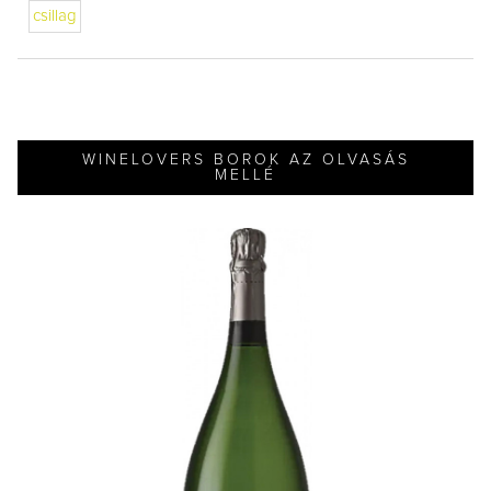
csillag
WINELOVERS BOROK AZ OLVASÁS
MELLÉ