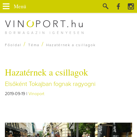
Menü
BORMAGAZIN IGÉNYESEN
/
/
Főoldal
Téma
Hazatérnek a csillagok
Hazatérnek a csillagok
Elsőként Tokajban fognak ragyogni
2019-09-19 |
Vinoport